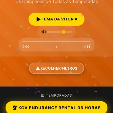
Os Campeões de Todas as Temporadas
▶️
TEMA DA VITÓRIA
🔊
0:00
/
4:53
▲
RECOLHER FILTROS
📅 TEMPORADAS
🏆 KGV ENDURANCE RENTAL 06 HORAS