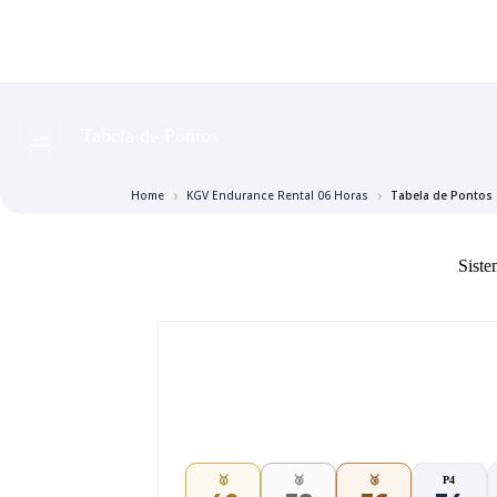
←
Tabela de Pontos
Home
KGV Endurance Rental 06 Horas
Tabela de Pontos
Siste
📊 Pontuação 1º e 2º Eta
Elite
Challenge
🥇
🥈
🥉
P4