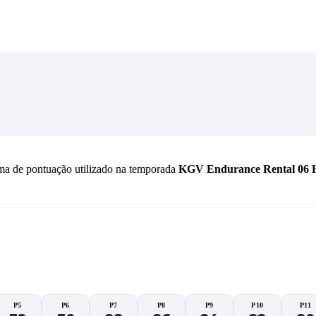
ma de pontuação utilizado na temporada
KGV Endurance Rental 06 
pa (Endurance 06 Horas)
P5
P6
P7
P8
P9
P10
P11