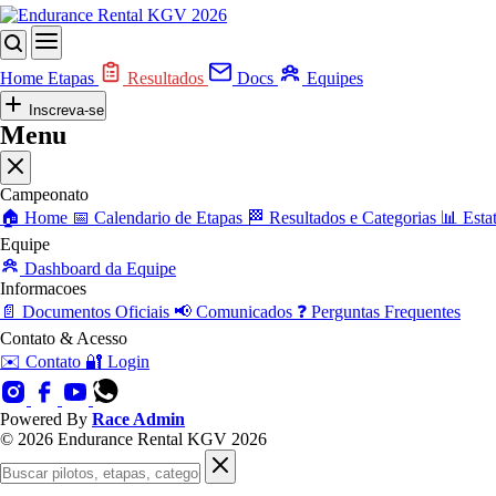
Home
Etapas
Resultados
Docs
Equipes
Inscreva-se
Menu
Campeonato
🏠
Home
📅
Calendario de Etapas
🏁
Resultados e Categorias
📊
Estat
Equipe
Dashboard da Equipe
Informacoes
📄
Documentos Oficiais
📢
Comunicados
❓
Perguntas Frequentes
Contato & Acesso
✉️
Contato
🔐
Login
Powered By
Race Admin
© 2026 Endurance Rental KGV 2026