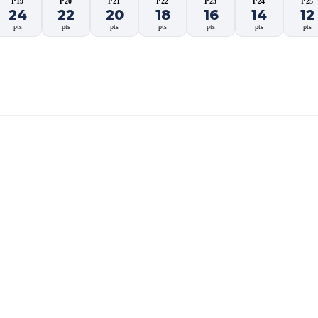
P19
P20
P21
P22
P23
P24
P25
24
22
20
18
16
14
12
pts
pts
pts
pts
pts
pts
pts