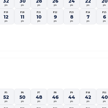
32
30
28
26
24
22
20
pts
pts
pts
pts
pts
pts
pts
P19
P20
P21
P22
P23
P24
P25
12
11
10
9
8
7
6
pts
pts
pts
pts
pts
pts
pts
ndurance 06 Horas)
P5
P6
P7
P8
P9
P10
P11
52
50
48
46
44
42
40
pts
pts
pts
pts
pts
pts
pts