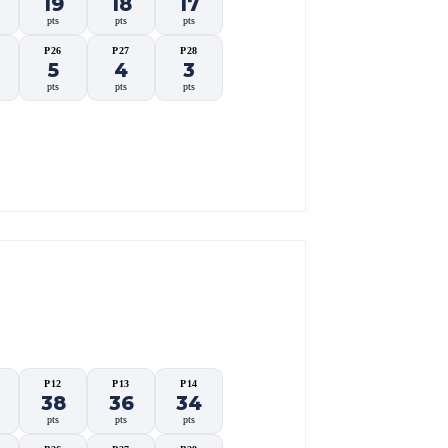
19
18
17
pts
pts
pts
P26
P27
P28
5
4
3
pts
pts
pts
🏁 CORRIDA
P12
P13
P14
38
36
34
pts
pts
pts