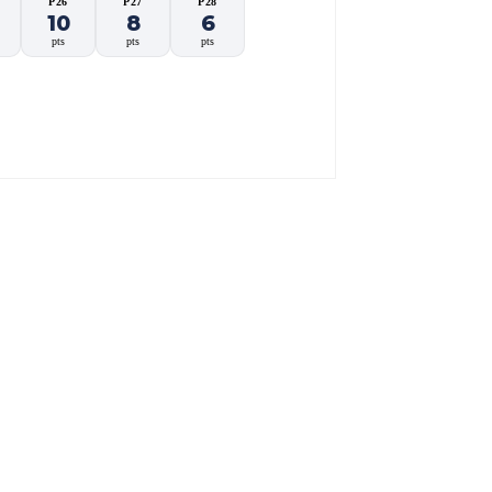
P26
P27
P28
10
8
6
pts
pts
pts