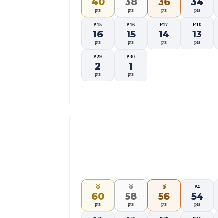
40
38
36
34
pts
pts
pts
pts
P15
P16
P17
P18
16
15
14
13
pts
pts
pts
pts
P29
P30
2
1
pts
pts
📊 Pontuação 3º Etapa (E
Elite
Challenge
🥇
🥈
🥉
P4
60
58
56
54
pts
pts
pts
pts