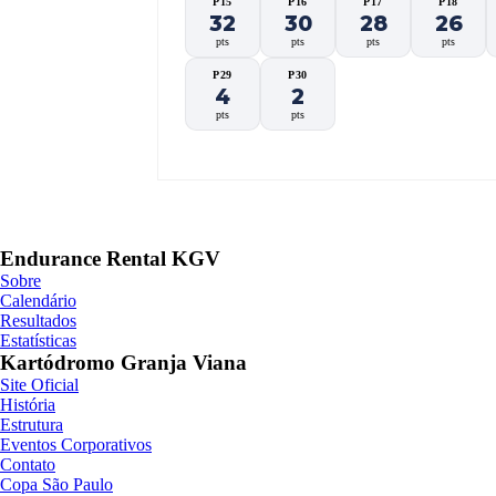
P15
P16
P17
P18
32
30
28
26
pts
pts
pts
pts
P29
P30
4
2
pts
pts
Endurance Rental KGV
Sobre
Calendário
Resultados
Estatísticas
Kartódromo Granja Viana
Site Oficial
História
Estrutura
Eventos Corporativos
Contato
Copa São Paulo