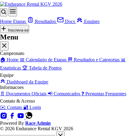
Home
Etapas
Resultados
Docs
Equipes
Inscreva-se
Menu
Campeonato
🏠
Home
📅
Calendario de Etapas
🏁
Resultados e Categorias
📊
Estatisticas
🏆
Tabela de Pontos
Equipe
Dashboard da Equipe
Informacoes
📄
Documentos Oficiais
📢
Comunicados
❓
Perguntas Frequentes
Contato & Acesso
✉️
Contato
🔐
Login
Powered By
Race Admin
© 2026 Endurance Rental KGV 2026