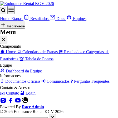
Home
Etapas
Resultados
Docs
Equipes
Inscreva-se
Menu
Campeonato
🏠
Home
📅
Calendario de Etapas
🏁
Resultados e Categorias
📊
Estatisticas
🏆
Tabela de Pontos
Equipe
Dashboard da Equipe
Informacoes
📄
Documentos Oficiais
📢
Comunicados
❓
Perguntas Frequentes
Contato & Acesso
✉️
Contato
🔐
Login
Powered By
Race Admin
© 2026 Endurance Rental KGV 2026