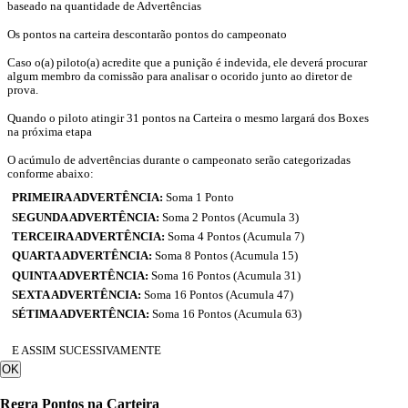
baseado na quantidade de Advertências
Os pontos na carteira descontarão pontos do campeonato
Caso o(a) piloto(a) acredite que a punição é indevida, ele deverá procurar
algum membro da comissão para analisar o ocorido junto ao diretor de
prova.
Quando o piloto atingir 31 pontos na Carteira o mesmo largará dos Boxes
na próxima etapa
O acúmulo de advertências durante o campeonato serão categorizadas
conforme abaixo:
PRIMEIRA ADVERTÊNCIA:
Soma 1 Ponto
SEGUNDA ADVERTÊNCIA:
Soma 2 Pontos (Acumula 3)
TERCEIRA ADVERTÊNCIA:
Soma 4 Pontos (Acumula 7)
QUARTA ADVERTÊNCIA:
Soma 8 Pontos (Acumula 15)
QUINTA ADVERTÊNCIA:
Soma 16 Pontos (Acumula 31)
SEXTA ADVERTÊNCIA:
Soma 16 Pontos (Acumula 47)
SÉTIMA ADVERTÊNCIA:
Soma 16 Pontos (Acumula 63)
E ASSIM SUCESSIVAMENTE
OK
Regra Pontos na Carteira