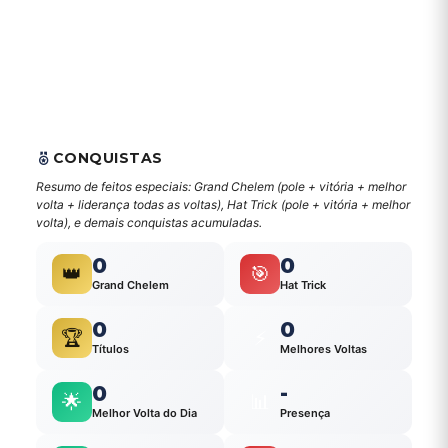
CONQUISTAS
Resumo de feitos especiais: Grand Chelem (pole + vitória + melhor
volta + liderança todas as voltas), Hat Trick (pole + vitória + melhor
volta), e demais conquistas acumuladas.
0
0
👑
🎯
Grand Chelem
Hat Trick
0
0
🏆
⚡
Títulos
Melhores Voltas
0
-
🌟
📊
Melhor Volta do Dia
Presença