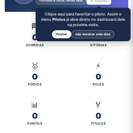
Formula 4 Geral, Rotax Max
☆ Favoritar
Clique aqui para favoritar o piloto. Assim o
menu
Pilotos
já abre direto no dashboard dele
🏁
na próxima visita.
🏆
Fechar
não mostrar esta dica
0
0
CORRIDAS
VITÓRIAS
🥇
⚡
0
0
PÓDIOS
POLES
📊
🏅
0
0
PONTOS
TÍTULOS