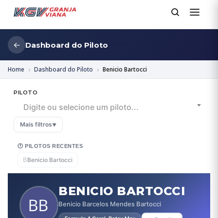
←
Dashboard do Piloto
Home
Dashboard do Piloto
Benicio Bartocci
PILOTO
Digite ou selecione um piloto...
Mais filtros
▼
🕐 PILOTOS RECENTES
B
Benicio Bartocci
BENICIO BARTOCCI
Benicio Barcelos Mendes Bartocci