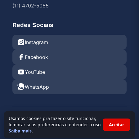
(11) 4702-5055
Redes Sociais
Instagram
Facebook
YouTube
WhatsApp
© 2026 Endurance Rental KGV 2026 •
Kartódromo
Usamos cookies pra fazer o site funcionar,
Granja Viana
lembrar suas preferencias e entender o uso.
Aceitar
Saiba mais
.
Powered By
Race Admin