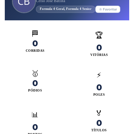
Celso Jose Batista
Formula 4 Geral, Formula 4 Senior
☆ Favoritar
🏁
🏆
0
0
CORRIDAS
VITÓRIAS
🥇
⚡
0
0
PÓDIOS
POLES
🏅
📊
0
0
TÍTULOS