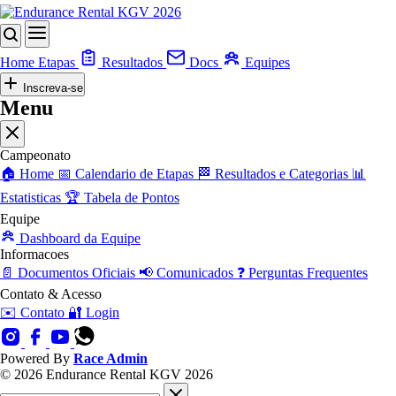
Home
Etapas
Resultados
Docs
Equipes
Inscreva-se
Menu
Campeonato
🏠
Home
📅
Calendario de Etapas
🏁
Resultados e Categorias
📊
Estatisticas
🏆
Tabela de Pontos
Equipe
Dashboard da Equipe
Informacoes
📄
Documentos Oficiais
📢
Comunicados
❓
Perguntas Frequentes
Contato & Acesso
✉️
Contato
🔐
Login
Powered By
Race Admin
© 2026 Endurance Rental KGV 2026