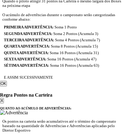
Quando o piloto atingir 31 pontos na Carteira o mesmo largará dos Boxes
na próxima etapa
O acúmulo de advertências durante o campeonato serão categorizadas
conforme abaixo:
PRIMEIRA ADVERTÊNCIA:
Soma 1 Ponto
SEGUNDA ADVERTÊNCIA:
Soma 2 Pontos (Acumula 3)
TERCEIRA ADVERTÊNCIA:
Soma 4 Pontos (Acumula 7)
QUARTA ADVERTÊNCIA:
Soma 8 Pontos (Acumula 15)
QUINTA ADVERTÊNCIA:
Soma 16 Pontos (Acumula 31)
SEXTA ADVERTÊNCIA:
Soma 16 Pontos (Acumula 47)
SÉTIMA ADVERTÊNCIA:
Soma 16 Pontos (Acumula 63)
E ASSIM SUCESSIVAMENTE
OK
Regra Pontos na Carteira
X
QUANTO AO ACÚMULO DE ADVERTÊNCIAS:
Os pontos na carteria serão acumulativos até o término do campeonato
baseado na quantidade de Advertências e Advertências aplicadas pelo
Diretor Esportivo