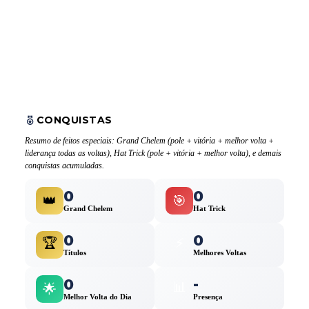
CONQUISTAS
Resumo de feitos especiais: Grand Chelem (pole + vitória + melhor volta +
liderança todas as voltas), Hat Trick (pole + vitória + melhor volta), e demais
conquistas acumuladas.
0
0
👑
🎯
Grand Chelem
Hat Trick
0
0
🏆
⚡
Títulos
Melhores Voltas
0
-
📊
🌟
Melhor Volta do Dia
Presença