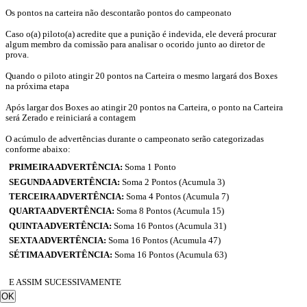
Os pontos na carteira não descontarão pontos do campeonato
Caso o(a) piloto(a) acredite que a punição é indevida, ele deverá procurar
algum membro da comissão para analisar o ocorido junto ao diretor de
prova.
Quando o piloto atingir 20 pontos na Carteira o mesmo largará dos Boxes
na próxima etapa
Após largar dos Boxes ao atingir 20 pontos na Carteira, o ponto na Carteira
será Zerado e reiniciará a contagem
O acúmulo de advertências durante o campeonato serão categorizadas
conforme abaixo:
PRIMEIRA ADVERTÊNCIA:
Soma 1 Ponto
SEGUNDA ADVERTÊNCIA:
Soma 2 Pontos (Acumula 3)
TERCEIRA ADVERTÊNCIA:
Soma 4 Pontos (Acumula 7)
QUARTA ADVERTÊNCIA:
Soma 8 Pontos (Acumula 15)
QUINTA ADVERTÊNCIA:
Soma 16 Pontos (Acumula 31)
SEXTA ADVERTÊNCIA:
Soma 16 Pontos (Acumula 47)
SÉTIMA ADVERTÊNCIA:
Soma 16 Pontos (Acumula 63)
E ASSIM SUCESSIVAMENTE
OK