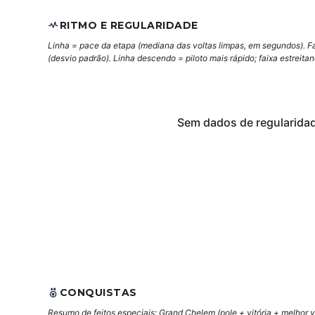
RITMO E REGULARIDADE
Linha = pace da etapa (mediana das voltas limpas, em segundos). F
(desvio padrão). Linha descendo = piloto mais rápido; faixa estreita
Sem dados de regularida
CONQUISTAS
Resumo de feitos especiais: Grand Chelem (pole + vitória + melhor vo