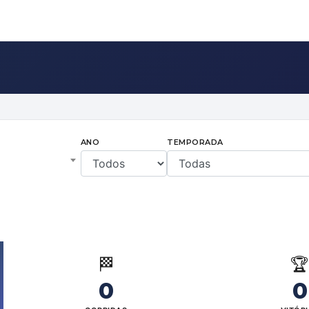
ANO
TEMPORADA
🏁

0
0