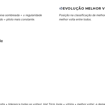
EVOLUÇÃO MELHOR 
aixa sombreada = ± regularidade
Posição na classificação de melhor
ndo = piloto mais constante.
melhor volta entre todos.
de
lta + liderança todas as voltas), Hat Trick (pole + vitória + melhor volta), e de