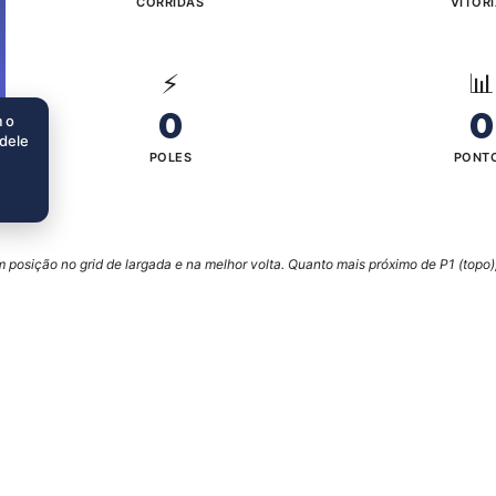
CORRIDAS
VITÓR
⚡
📊
0
0
m o
 dele
POLES
PONT
posição no grid de largada e na melhor volta. Quanto mais próximo de P1 (topo),