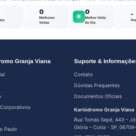
0
0
-
⚡
🌟
📊
Melhores
Melhor Volta
los
Pr
Voltas
do Dia
romo Granja Viana
Suporte & Informaçõe
ial
Contato
Dúvidas Frequentes
a
Documentos Oficiais
 Corporativos
Kartódromo Granja Viana
Rua Tomás Sepé, 443 – Jd
Glória – Cotia - SP, 06709
o Paulo