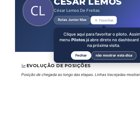
CÉSAR LEMOS
César Lemos De Freitas
Rotax Junior Max
☆ Favoritar
Clique aqui para favoritar o piloto. Assi
menu
Pilotos
já abre direto no dashboard
na próxima visita.
Fechar
não mostrar esta dica
EVOLUÇÃO DE POSIÇÕES
Posição de chegada ao longo das etapas. Linhas tracejadas mostram 