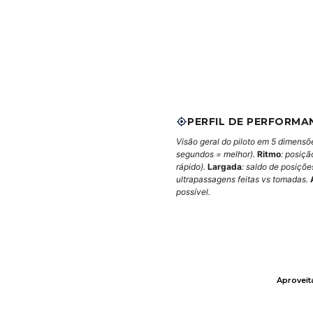
PERFIL DE PERFORMA
Visão geral do piloto em 5 dimensõ
segundos = melhor).
Ritmo
: posiçã
rápido).
Largada
: saldo de posiçõ
ultrapassagens feitas vs tomadas.
possível.
Aprovei