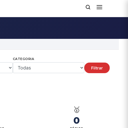
CATEGORIA
Filtrar

🥇
0