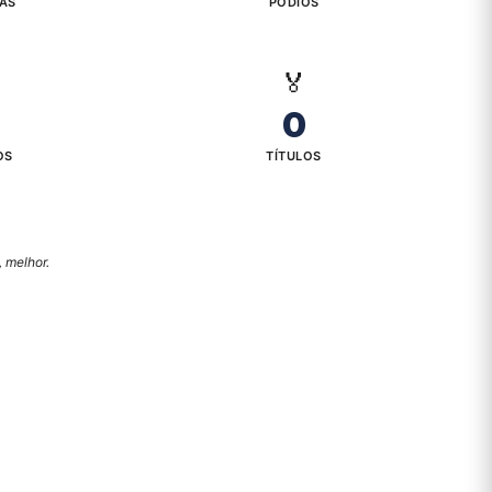
IAS
PÓDIOS
🏅
0
OS
TÍTULOS
 melhor.