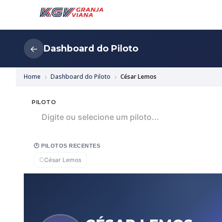
Dashboard do Piloto
←
Home
Dashboard do Piloto
César Lemos
PILOTO
Digite ou selecione um piloto...
🕐 PILOTOS RECENTES
C
César Lemos