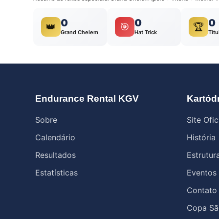
0
0
0
👑
🎯
🏆
Grand Chelem
Hat Trick
Títu
Endurance Rental KGV
Kartód
Sobre
Site Ofic
Calendário
História
Resultados
Estrutur
Estatísticas
Eventos
Contato
Copa Sã