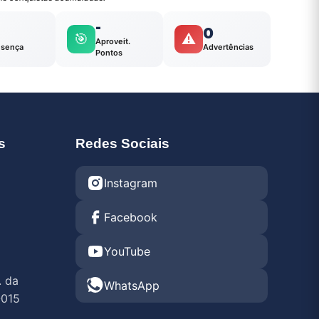
-
0
🎯
⚠️
Aproveit.
esença
Advertências
Pontos
s
Redes Sociais
Instagram
Facebook
YouTube
. da
WhatsApp
-015