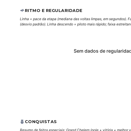
RITMO E REGULARIDADE
Linha = pace da etapa (mediana das voltas limpas, em segundos). F
(desvio padrão). Linha descendo = piloto mais rápido; faixa estreita
Sem dados de regularida
CONQUISTAS
Resumo de feitos especiais: Grand Chelem (pole + vitória + melhor vo