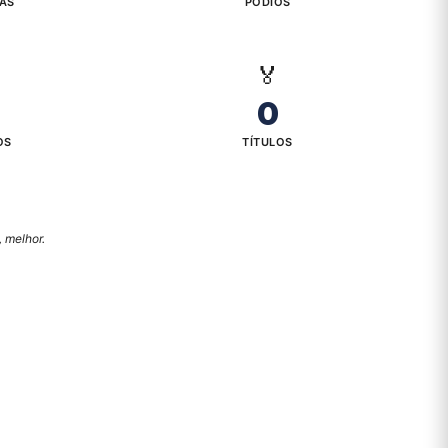
IAS
PÓDIOS
🏅
0
OS
TÍTULOS
 melhor.