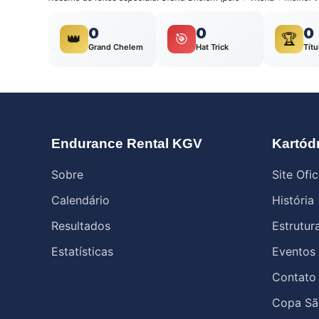
0
0
0
👑
🎯
🏆
Grand Chelem
Hat Trick
Títu
Endurance Rental KGV
Kartód
Sobre
Site Ofic
Calendário
História
Resultados
Estrutur
Estatísticas
Eventos
Contato
Copa Sã