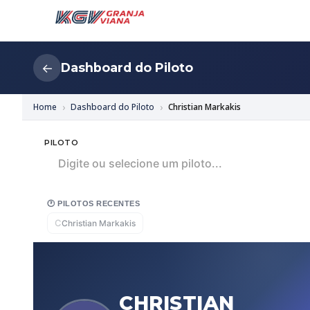
Dashboard do Piloto
←
Home
Dashboard do Piloto
Christian Markakis
PILOTO
Digite ou selecione um piloto...
🕐 PILOTOS RECENTES
C
Christian Markakis
CHRISTIAN