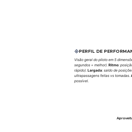
PERFIL DE PERFORMA
Visão geral do piloto em 5 dimensõ
segundos = melhor).
Ritmo
: posiçã
rápido).
Largada
: saldo de posiçõ
ultrapassagens feitas vs tomadas.
possível.
Aprovei