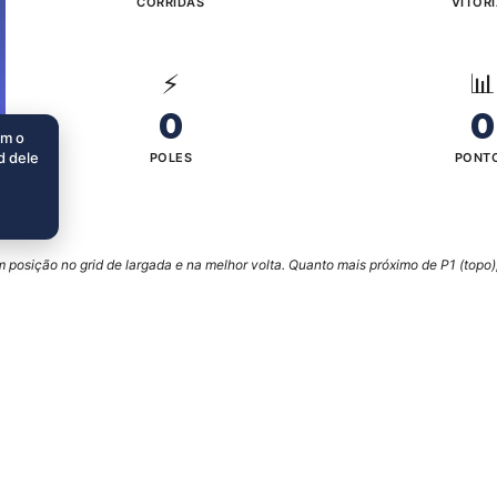
CORRIDAS
VITÓR
⚡
📊
0
0
im o
d dele
POLES
PONT
posição no grid de largada e na melhor volta. Quanto mais próximo de P1 (topo),