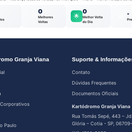
0
0
-
⚡
🌟
📊
Melhores
Melhor Volta
los
Pr
Voltas
do Dia
romo Granja Viana
Suporte & Informaçõe
ial
Contato
Dúvidas Frequentes
a
Documentos Oficiais
 Corporativos
Kartódromo Granja Viana
Rua Tomás Sepé, 443 – Jd
Glória – Cotia - SP, 06709
o Paulo