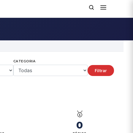
CATEGORIA
Filtrar

🥇
0