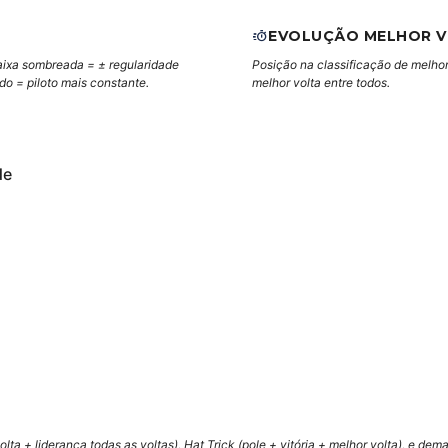
EVOLUÇÃO MELHOR 
aixa sombreada = ± regularidade
Posição na classificação de melhor
ndo = piloto mais constante.
melhor volta entre todos.
de
lta + liderança todas as voltas), Hat Trick (pole + vitória + melhor volta), e de