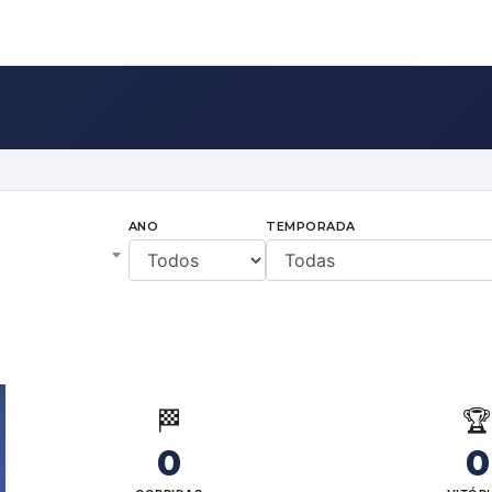
ANO
TEMPORADA
🏁

0
0