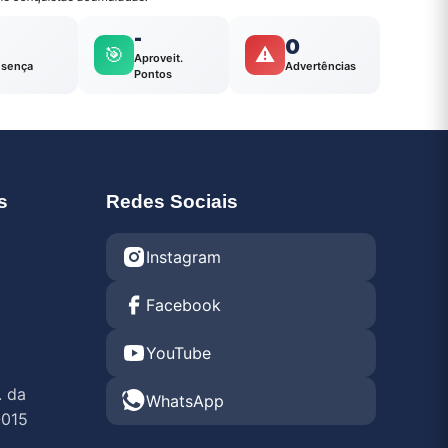
-
0
🎯
⚠️
Aproveit.
esença
Advertências
Pontos
s
Redes Sociais
Instagram
Facebook
YouTube
. da
WhatsApp
-015