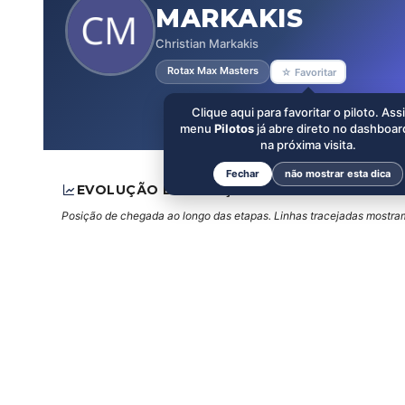
MARKAKIS
Christian Markakis
Rotax Max Masters
☆ Favoritar
Clique aqui para favoritar o piloto. Ass
menu
Pilotos
já abre direto no dashboar
na próxima visita.
Fechar
não mostrar esta dica
EVOLUÇÃO DE POSIÇÕES
Posição de chegada ao longo das etapas. Linhas tracejadas mostram 