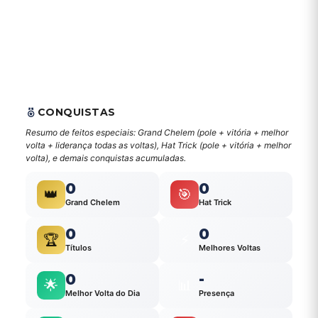
CONQUISTAS
Resumo de feitos especiais: Grand Chelem (pole + vitória + melhor
volta + liderança todas as voltas), Hat Trick (pole + vitória + melhor
volta), e demais conquistas acumuladas.
0
0
👑
🎯
Grand Chelem
Hat Trick
0
0
🏆
⚡
Títulos
Melhores Voltas
0
-
🌟
📊
Melhor Volta do Dia
Presença