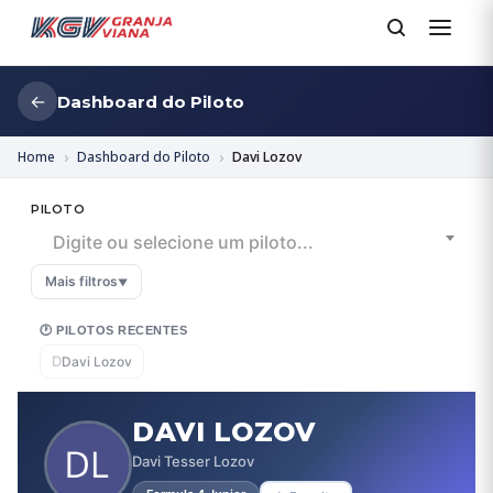
←
Dashboard do Piloto
Home
Dashboard do Piloto
Davi Lozov
PILOTO
Digite ou selecione um piloto...
Mais filtros
▼
🕐 PILOTOS RECENTES
D
Davi Lozov
DAVI LOZOV
Davi Tesser Lozov