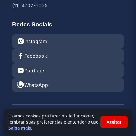
(11) 4702-5055
Redes Sociais
Instagram
Facebook
YouTube
WhatsApp
© 2026 Endurance Rental KGV 2026 •
Kartódromo
Usamos cookies pra fazer o site funcionar,
Granja Viana
lembrar suas preferencias e entender o uso.
Aceitar
Saiba mais
.
Powered By
Race Admin