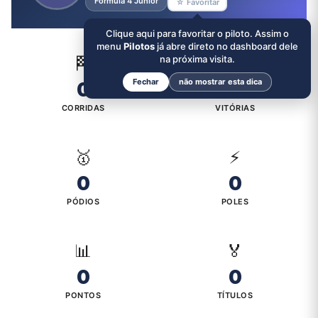
Formula 4 Junior
☆ Favoritar
Clique aqui para favoritar o piloto. Assim o
menu
Pilotos
já abre direto no dashboard dele
🏁
na próxima visita.
🏆
Fechar
não mostrar esta dica
0
0
CORRIDAS
VITÓRIAS
🥇
⚡
0
0
PÓDIOS
POLES
📊
🏅
0
0
PONTOS
TÍTULOS