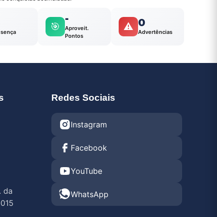
-
0
🎯
⚠️
Aproveit.
esença
Advertências
Pontos
s
Redes Sociais
Instagram
Facebook
YouTube
. da
WhatsApp
-015