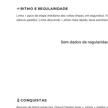
RITMO E REGULARIDADE
Linha = pace da etapa (mediana das voltas limpas, em segundos). F
(desvio padrão). Linha descendo = piloto mais rápido; faixa estreita
Sem dados de regularida
CONQUISTAS
Resumo de feitos especiais: Grand Chelem (pole + vitória + melhor vo