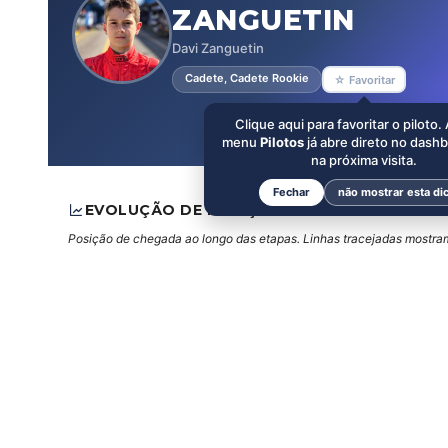
ZANGUETIN
Davi Zanguetin
Cadete, Cadete Rookie
☆ Favoritar
Clique aqui para favoritar o piloto.
menu
Pilotos
já abre direto no dash
na próxima visita.
Fechar
não mostrar esta di
EVOLUÇÃO DE POSIÇÕES
Posição de chegada ao longo das etapas. Linhas tracejadas mostram 