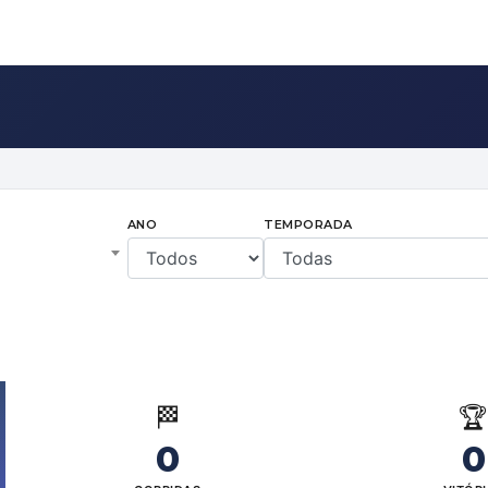
ANO
TEMPORADA
🏁

0
0