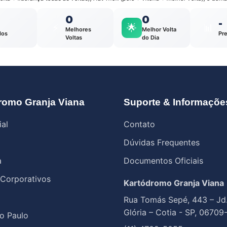
0
0
-
⚡
🌟
📊
Melhores
Melhor Volta
los
Pr
Voltas
do Dia
romo Granja Viana
Suporte & Informaçõe
ial
Contato
Dúvidas Frequentes
a
Documentos Oficiais
 Corporativos
Kartódromo Granja Viana
Rua Tomás Sepé, 443 – Jd
Glória – Cotia - SP, 06709
o Paulo