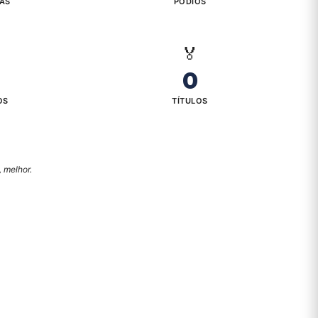
IAS
PÓDIOS
🏅
0
OS
TÍTULOS
 melhor.