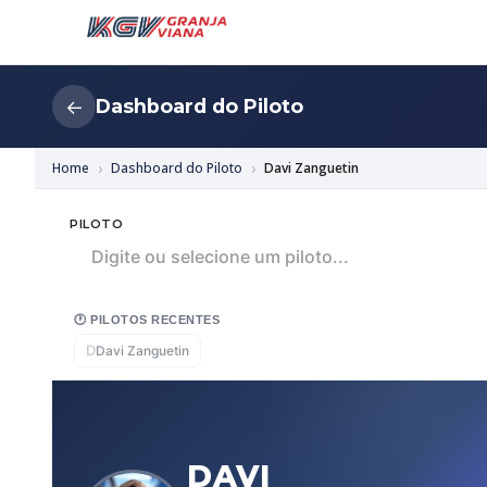
Dashboard do Piloto
←
Home
Dashboard do Piloto
Davi Zanguetin
PILOTO
Digite ou selecione um piloto...
🕐 PILOTOS RECENTES
D
Davi Zanguetin
DAVI