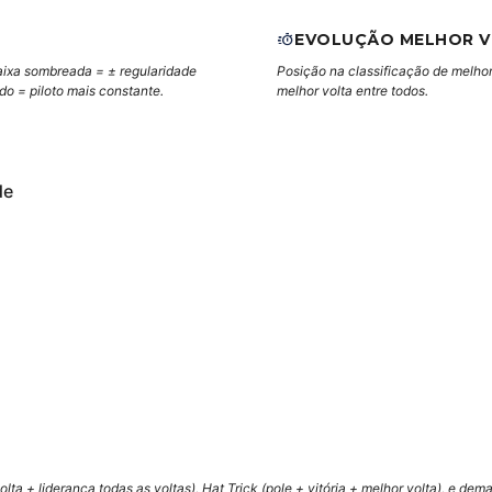
EVOLUÇÃO MELHOR 
aixa sombreada = ± regularidade
Posição na classificação de melhor
ndo = piloto mais constante.
melhor volta entre todos.
de
lta + liderança todas as voltas), Hat Trick (pole + vitória + melhor volta), e de