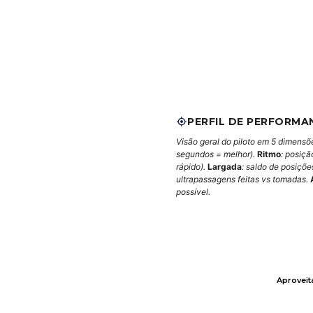
PERFIL DE PERFORMA
Visão geral do piloto em 5 dimensõ
segundos = melhor).
Ritmo
: posiçã
rápido).
Largada
: saldo de posiçõ
ultrapassagens feitas vs tomadas.
possível.
Aprovei