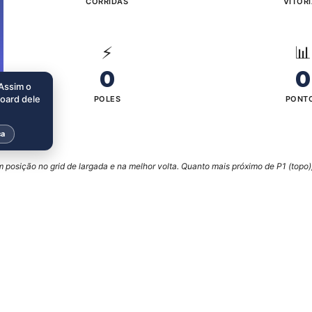
CORRIDAS
VITÓR
⚡
📊
0
0
 Assim o
board dele
POLES
PONT
ca
posição no grid de largada e na melhor volta. Quanto mais próximo de P1 (topo),