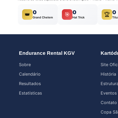
0
0
0
👑
🎯
🏆
Grand Chelem
Hat Trick
Títu
Endurance Rental KGV
Kartód
Sobre
Site Ofic
Calendário
História
Resultados
Estrutur
Estatísticas
Eventos
Contato
Copa Sã