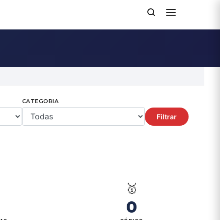
CATEGORIA
Filtrar

🥇
0