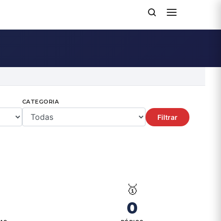
CATEGORIA
Filtrar

🥇
0