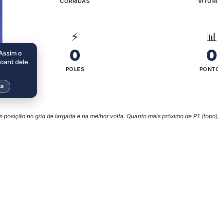
CORRIDAS
VITÓR
⚡
📊
0
0
 Assim o
board dele
POLES
PONT
ca
posição no grid de largada e na melhor volta. Quanto mais próximo de P1 (topo),