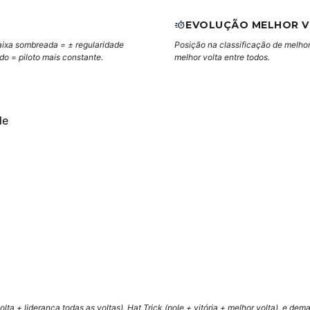
EVOLUÇÃO MELHOR 
aixa sombreada = ± regularidade
Posição na classificação de melhor
ndo = piloto mais constante.
melhor volta entre todos.
de
lta + liderança todas as voltas), Hat Trick (pole + vitória + melhor volta), e de