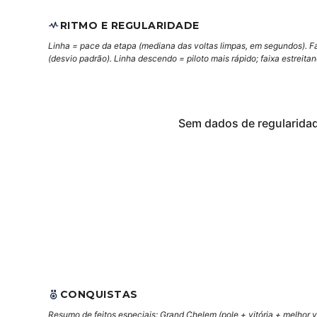
RITMO E REGULARIDADE
Linha = pace da etapa (mediana das voltas limpas, em segundos). F
(desvio padrão). Linha descendo = piloto mais rápido; faixa estreita
Sem dados de regularida
CONQUISTAS
Resumo de feitos especiais: Grand Chelem (pole + vitória + melhor vo