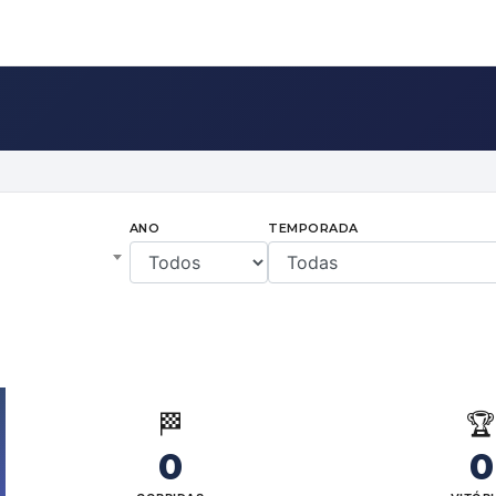
ANO
TEMPORADA
🏁

0
0