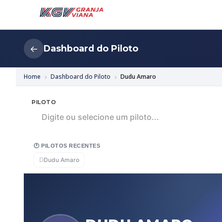
Dashboard do Piloto
←
Home
Dashboard do Piloto
Dudu Amaro
PILOTO
Digite ou selecione um piloto...
🕐 PILOTOS RECENTES
D
Dudu Amaro