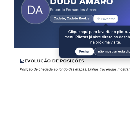
DUDU AMARO
Eduardo Fernandes Amaro
Cadete, Cadete Rookie
☆ Favoritar
Clique aqui para favoritar o piloto.
menu
Pilotos
já abre direto no dash
na próxima visita.
Fechar
não mostrar esta di
EVOLUÇÃO DE POSIÇÕES
Posição de chegada ao longo das etapas. Linhas tracejadas mostram 