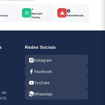
-
0
🎯
⚠️
Aproveit.
esença
Advertências
Pontos
s
Redes Sociais
Instagram
Facebook
YouTube
. da
WhatsApp
-015