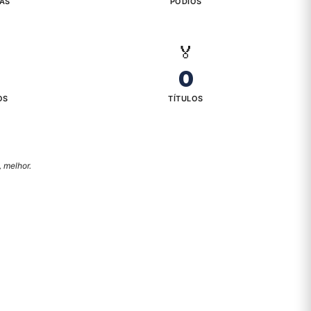
IAS
PÓDIOS
🏅
0
OS
TÍTULOS
 melhor.