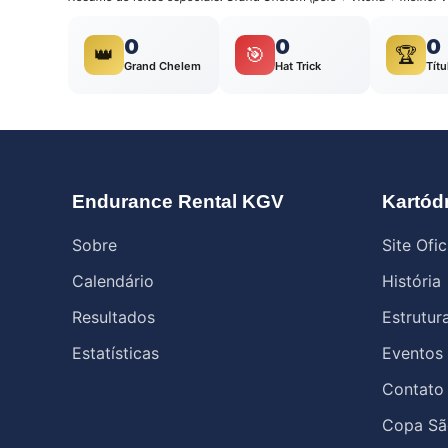
0
0
0
👑
🎯
🏆
Grand Chelem
Hat Trick
Títu
Endurance Rental KGV
Kartód
Sobre
Site Ofic
Calendário
História
Resultados
Estrutur
Estatísticas
Eventos
Contato
Copa Sã