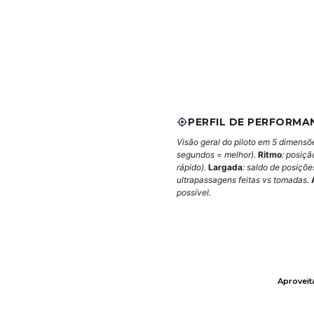
PERFIL DE PERFORMA
Visão geral do piloto em 5 dimensõ
segundos = melhor).
Ritmo
: posiçã
rápido).
Largada
: saldo de posiçõ
ultrapassagens feitas vs tomadas.
possível.
Aprovei