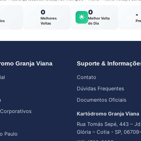
0
0
-
⚡
🌟
📊
Melhores
Melhor Volta
los
Pr
Voltas
do Dia
romo Granja Viana
Suporte & Informaçõe
ial
Contato
Dúvidas Frequentes
a
Documentos Oficiais
 Corporativos
Kartódromo Granja Viana
Rua Tomás Sepé, 443 – Jd
Glória – Cotia - SP, 06709
o Paulo