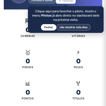
Formula 4 Junior
☆ Favoritar
Clique aqui para favoritar o piloto. Assim o
menu
Pilotos
já abre direto no dashboard dele
🏁
na próxima visita.
🏆
Fechar
não mostrar esta dica
0
0
CORRIDAS
VITÓRIAS
🥇
⚡
0
0
PÓDIOS
POLES
📊
🏅
0
0
PONTOS
TÍTULOS