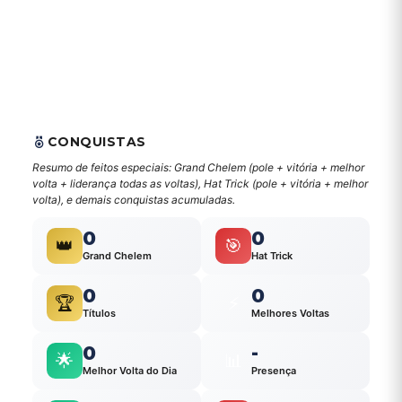
CONQUISTAS
Resumo de feitos especiais: Grand Chelem (pole + vitória + melhor
volta + liderança todas as voltas), Hat Trick (pole + vitória + melhor
volta), e demais conquistas acumuladas.
0
0
👑
🎯
Grand Chelem
Hat Trick
0
0
🏆
⚡
Títulos
Melhores Voltas
0
-
🌟
📊
Melhor Volta do Dia
Presença