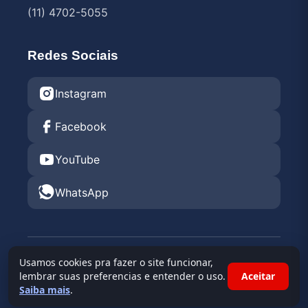
(11) 4702-5055
Redes Sociais
Instagram
Facebook
YouTube
WhatsApp
© 2026 Endurance Rental KGV 2026 •
Kartódromo
Usamos cookies pra fazer o site funcionar,
Granja Viana
lembrar suas preferencias e entender o uso.
Aceitar
Saiba mais
.
Powered By
Race Admin