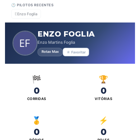
🕐 PILOTOS RECENTES
E
Enzo Foglia
ENZO FOGLIA
Enzo Martins Foglia
Rotax Max
☆ Favoritar
🏁
🏆
0
0
CORRIDAS
VITÓRIAS
🥇
⚡
0
0