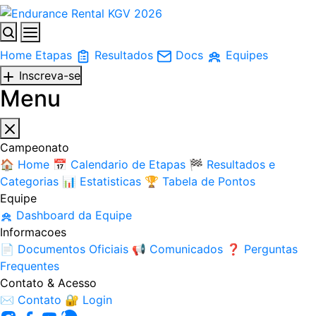
Home
Etapas
Resultados
Docs
Equipes
Inscreva-se
Menu
Campeonato
🏠
Home
📅
Calendario de Etapas
🏁
Resultados e
Categorias
📊
Estatisticas
🏆
Tabela de Pontos
Equipe
Dashboard da Equipe
Informacoes
📄
Documentos Oficiais
📢
Comunicados
❓
Perguntas
Frequentes
Contato & Acesso
✉️
Contato
🔐
Login