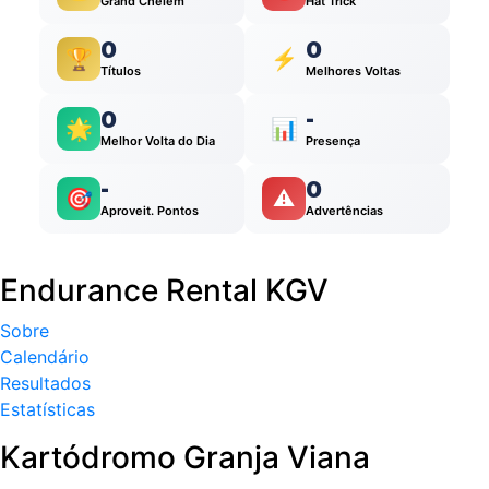
Grand Chelem
Hat Trick
0
0
🏆
⚡
Títulos
Melhores Voltas
0
-
🌟
📊
Melhor Volta do Dia
Presença
-
0
🎯
⚠️
Aproveit. Pontos
Advertências
Endurance Rental KGV
Sobre
Calendário
Resultados
Estatísticas
Kartódromo Granja Viana