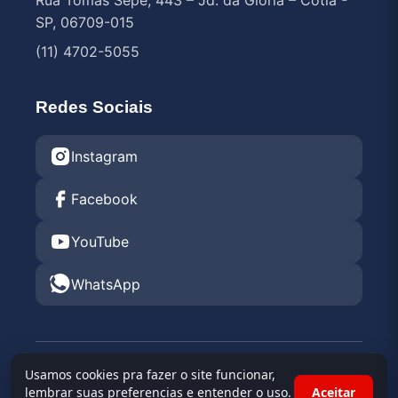
Rua Tomás Sepé, 443 – Jd. da Glória – Cotia -
SP, 06709-015
(11) 4702-5055
Redes Sociais
Instagram
Facebook
YouTube
WhatsApp
© 2026 Endurance Rental KGV 2026 •
Kartódromo
Usamos cookies pra fazer o site funcionar,
Granja Viana
lembrar suas preferencias e entender o uso.
Aceitar