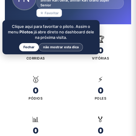
Shifter Kart Geral, Shifter Kart Grand Super
Senior
☆ Favoritar
Clique aqui para favoritar o piloto. Assim o
menu
Pilotos
já abre direto no dashboard dele
🏁
na próxima visita.
🏆
Fechar
não mostrar esta dica
0
0
CORRIDAS
VITÓRIAS
🥇
⚡
0
0
PÓDIOS
POLES
📊
🏅
0
0