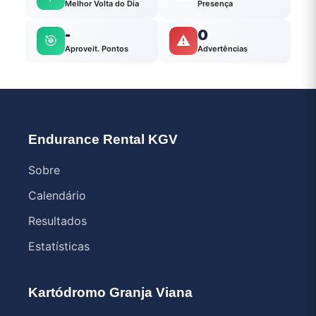
Melhor Volta do Dia
Presença
-
0
🎯
⚠️
Aproveit. Pontos
Advertências
Endurance Rental KGV
Sobre
Calendário
Resultados
Estatísticas
Kartódromo Granja Viana