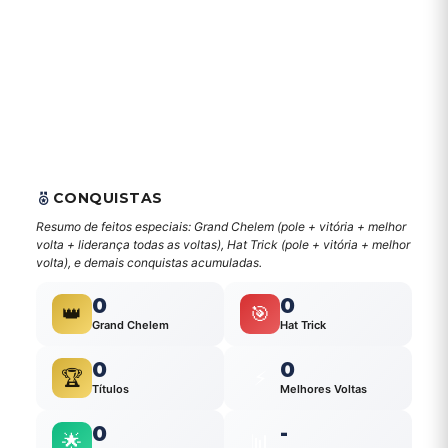
CONQUISTAS
Resumo de feitos especiais: Grand Chelem (pole + vitória + melhor
volta + liderança todas as voltas), Hat Trick (pole + vitória + melhor
volta), e demais conquistas acumuladas.
0
0
👑
🎯
Grand Chelem
Hat Trick
0
0
🏆
⚡
Títulos
Melhores Voltas
0
-
🌟
📊