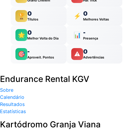
Grand Chelem
Hat Trick
0
0
🏆
⚡
Títulos
Melhores Voltas
0
-
🌟
📊
Melhor Volta do Dia
Presença
-
0
🎯
⚠️
Aproveit. Pontos
Advertências
Endurance Rental KGV
Sobre
Calendário
Resultados
Estatísticas
Kartódromo Granja Viana