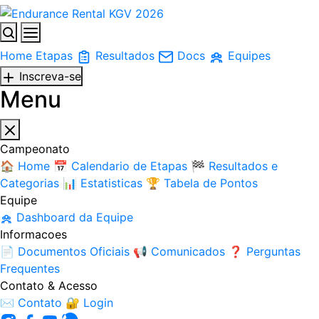
Home
Etapas
Resultados
Docs
Equipes
Inscreva-se
Menu
Campeonato
🏠
Home
📅
Calendario de Etapas
🏁
Resultados e
Categorias
📊
Estatisticas
🏆
Tabela de Pontos
Equipe
Dashboard da Equipe
Informacoes
📄
Documentos Oficiais
📢
Comunicados
❓
Perguntas
Frequentes
Contato & Acesso
✉️
Contato
🔐
Login