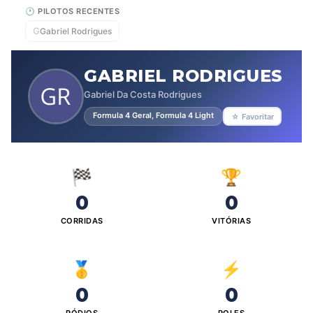
🕐 PILOTOS RECENTES
G
Gabriel Rodrigues
GABRIEL RODRIGUES
Gabriel Da Costa Rodrigues
Formula 4 Geral, Formula 4 Light
☆ Favoritar
🏁
🏆
0
0
CORRIDAS
VITÓRIAS
🥇
⚡
0
0