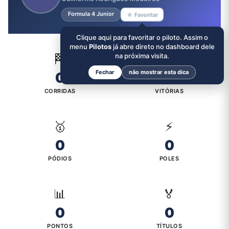
Formula 4 Junior
☆ Favoritar
Clique aqui para favoritar o piloto. Assim o
menu
Pilotos
já abre direto no dashboard dele
🏁
na próxima visita.
🏆
Fechar
não mostrar esta dica
0
0
CORRIDAS
VITÓRIAS
🥇
⚡
0
0
PÓDIOS
POLES
📊
🏅
0
0
PONTOS
TÍTULOS