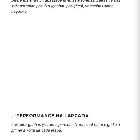
Diferença entre ultrapassagens feitas e sofridas. Barras verdes
indicam saldo positivo (ganhou posições), vermelhas saldo
negativo.
PERFORMANCE NA LARGADA
Posições ganhas (verde) e perdidas (vermelho) entre o grid e a
primeira volta de cada etapa.