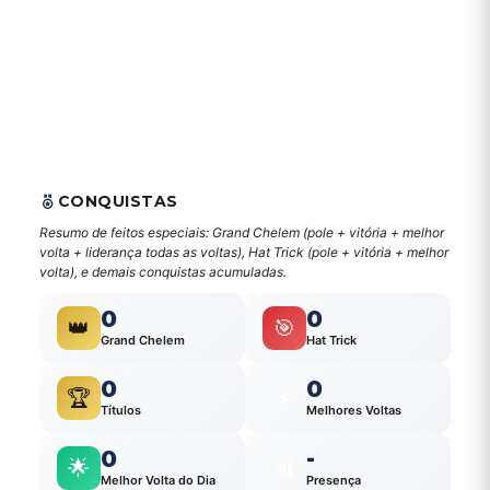
CONQUISTAS
Resumo de feitos especiais: Grand Chelem (pole + vitória + melhor
volta + liderança todas as voltas), Hat Trick (pole + vitória + melhor
volta), e demais conquistas acumuladas.
0
0
👑
🎯
Grand Chelem
Hat Trick
0
0
🏆
⚡
Títulos
Melhores Voltas
0
-
🌟
📊
Melhor Volta do Dia
Presença