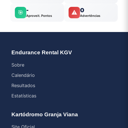
-
0
🎯
⚠️
Aproveit. Pontos
Advertências
Endurance Rental KGV
Sobre
Calendário
Resultados
Estatísticas
Kartódromo Granja Viana
Site Oficial