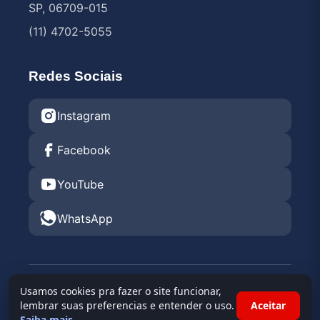
SP, 06709-015
(11) 4702-5055
Redes Sociais
Instagram
Facebook
YouTube
WhatsApp
© 2026 Endurance Rental KGV 2026 •
Kartódromo
Usamos cookies pra fazer o site funcionar,
Granja Viana
lembrar suas preferencias e entender o uso.
Aceitar
Saiba mais
.