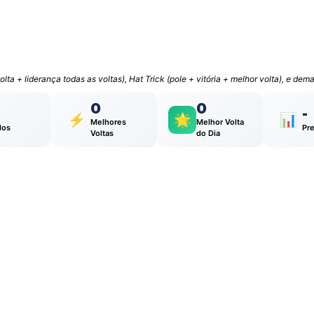
lta + liderança todas as voltas), Hat Trick (pole + vitória + melhor volta), e de
0
0
-
⚡
🌟
📊
Melhores
Melhor Volta
los
Pr
Voltas
do Dia