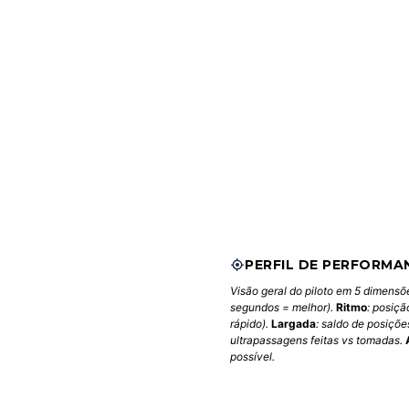
PERFIL DE PERFORMA
Visão geral do piloto em 5 dimensõ
segundos = melhor).
Ritmo
: posiçã
rápido).
Largada
: saldo de posiçõ
ultrapassagens feitas vs tomadas.
possível.