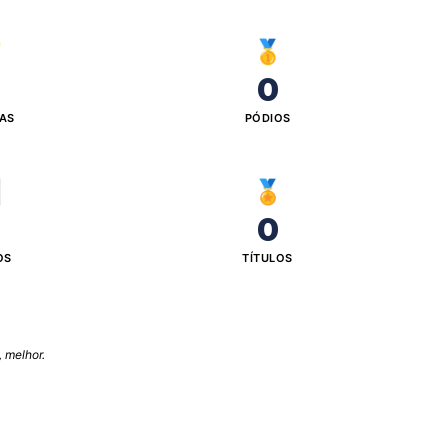

🥇
0
IAS
PÓDIOS

🏅
0
OS
TÍTULOS
 melhor.