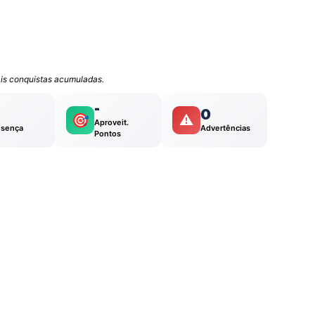
mais conquistas acumuladas.
-
0
🎯
⚠️
Aproveit.
esença
Advertências
Pontos