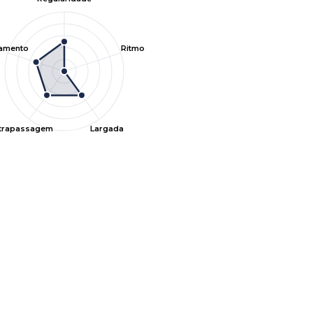
tamento
Ritmo
ltrapassagem
Largada