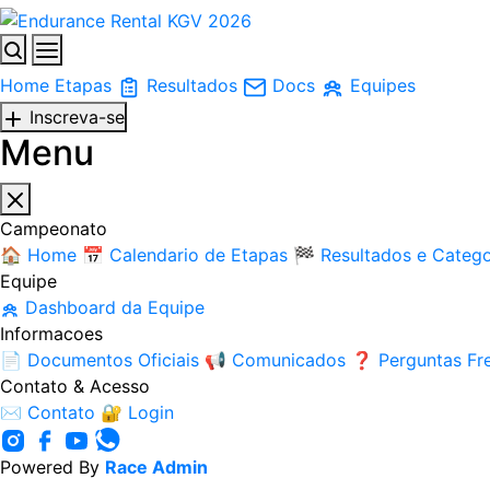
Home
Etapas
Resultados
Docs
Equipes
Inscreva-se
Menu
Campeonato
🏠
Home
📅
Calendario de Etapas
🏁
Resultados e Catego
Equipe
Dashboard da Equipe
Informacoes
📄
Documentos Oficiais
📢
Comunicados
❓
Perguntas Fr
Contato & Acesso
✉️
Contato
🔐
Login
Powered By
Race Admin