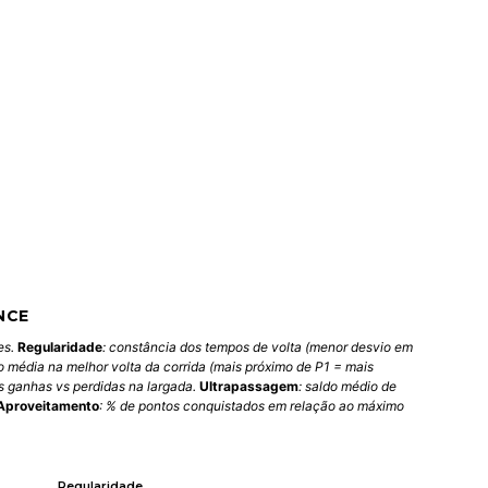
NCE
es.
Regularidade
: constância dos tempos de volta (menor desvio em
o média na melhor volta da corrida (mais próximo de P1 = mais
es ganhas vs perdidas na largada.
Ultrapassagem
: saldo médio de
Aproveitamento
: % de pontos conquistados em relação ao máximo
Regularidade