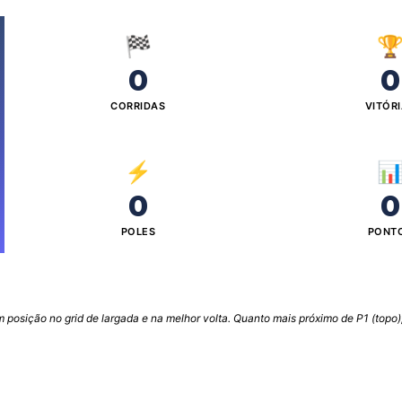
🏁

0
0
CORRIDAS
VITÓR
⚡

0
0
POLES
PONT
posição no grid de largada e na melhor volta. Quanto mais próximo de P1 (topo),