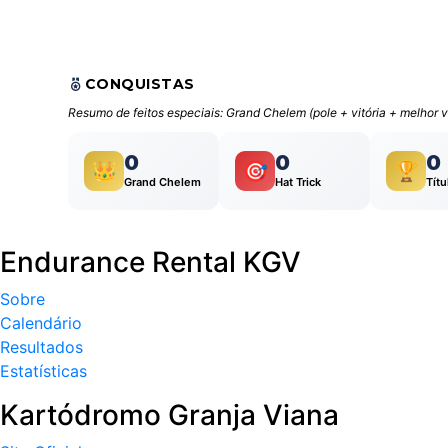
CONQUISTAS
Resumo de feitos especiais: Grand Chelem (pole + vitória + melhor vo
0
0
0
👑
🎯
🏆
Grand Chelem
Hat Trick
Títu
Endurance Rental KGV
Sobre
Calendário
Resultados
Estatísticas
Kartódromo Granja Viana