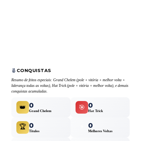
CONQUISTAS
Resumo de feitos especiais: Grand Chelem (pole + vitória + melhor volta +
liderança todas as voltas), Hat Trick (pole + vitória + melhor volta), e demais
conquistas acumuladas.
0
0
👑
🎯
Grand Chelem
Hat Trick
0
0
🏆
⚡
Títulos
Melhores Voltas