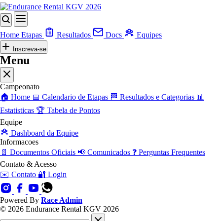
Home
Etapas
Resultados
Docs
Equipes
Inscreva-se
Menu
Campeonato
🏠
Home
📅
Calendario de Etapas
🏁
Resultados e Categorias
📊
Estatisticas
🏆
Tabela de Pontos
Equipe
Dashboard da Equipe
Informacoes
📄
Documentos Oficiais
📢
Comunicados
❓
Perguntas Frequentes
Contato & Acesso
✉️
Contato
🔐
Login
Powered By
Race Admin
© 2026 Endurance Rental KGV 2026