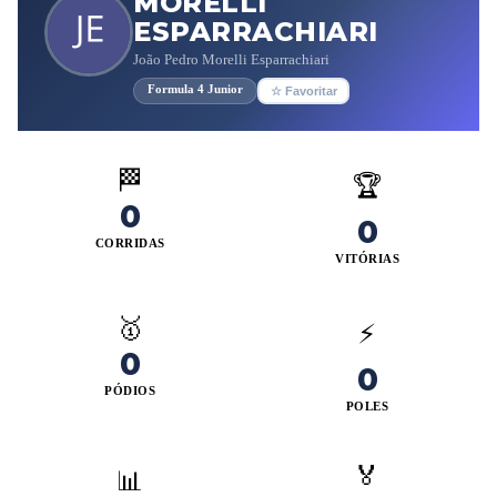
MORELLI
ESPARRACHIARI
João Pedro Morelli Esparrachiari
Formula 4 Junior
☆ Favoritar
🏁
🏆
0
0
CORRIDAS
VITÓRIAS
🥇
⚡
0
0
PÓDIOS
POLES
🏅
📊