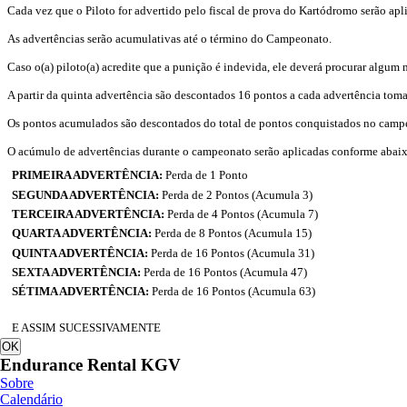
Cada vez que o Piloto for advertido pelo fiscal de prova do Kartódromo serão apli
As advertências serão acumulativas até o término do Campeonato.
Caso o(a) piloto(a) acredite que a punição é indevida, ele deverá procurar algum 
A partir da quinta advertência são descontados 16 pontos a cada advertência tom
Os pontos acumulados são descontados do total de pontos conquistados no cam
O acúmulo de advertências durante o campeonato serão aplicadas conforme abai
PRIMEIRA ADVERTÊNCIA:
Perda de 1 Ponto
SEGUNDA ADVERTÊNCIA:
Perda de 2 Pontos (Acumula 3)
TERCEIRA ADVERTÊNCIA:
Perda de 4 Pontos (Acumula 7)
QUARTA ADVERTÊNCIA:
Perda de 8 Pontos (Acumula 15)
QUINTA ADVERTÊNCIA:
Perda de 16 Pontos (Acumula 31)
SEXTA ADVERTÊNCIA:
Perda de 16 Pontos (Acumula 47)
SÉTIMA ADVERTÊNCIA:
Perda de 16 Pontos (Acumula 63)
E ASSIM SUCESSIVAMENTE
OK
Endurance Rental KGV
Sobre
Calendário