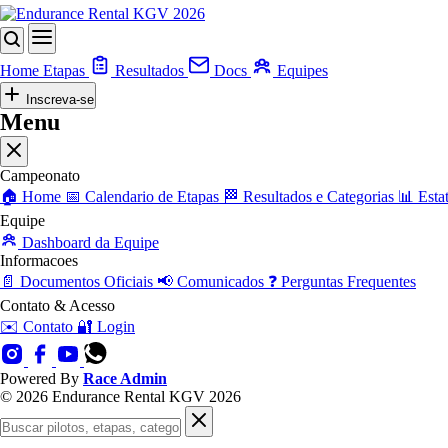
Home
Etapas
Resultados
Docs
Equipes
Inscreva-se
Menu
Campeonato
🏠
Home
📅
Calendario de Etapas
🏁
Resultados e Categorias
📊
Estat
Equipe
Dashboard da Equipe
Informacoes
📄
Documentos Oficiais
📢
Comunicados
❓
Perguntas Frequentes
Contato & Acesso
✉️
Contato
🔐
Login
Powered By
Race Admin
© 2026 Endurance Rental KGV 2026