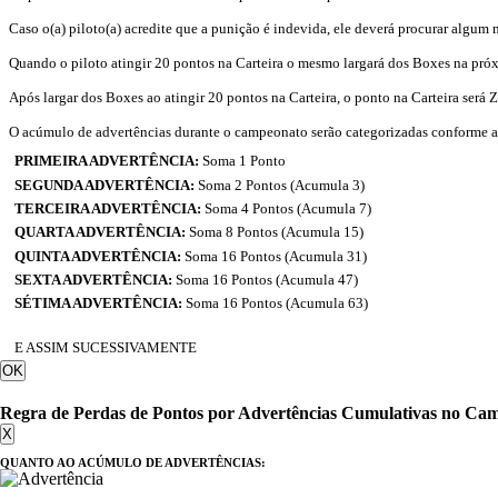
Caso o(a) piloto(a) acredite que a punição é indevida, ele deverá procurar algum 
Quando o piloto atingir 20 pontos na Carteira o mesmo largará dos Boxes na pró
Após largar dos Boxes ao atingir 20 pontos na Carteira, o ponto na Carteira será 
O acúmulo de advertências durante o campeonato serão categorizadas conforme 
PRIMEIRA ADVERTÊNCIA:
Soma 1 Ponto
SEGUNDA ADVERTÊNCIA:
Soma 2 Pontos (Acumula 3)
TERCEIRA ADVERTÊNCIA:
Soma 4 Pontos (Acumula 7)
QUARTA ADVERTÊNCIA:
Soma 8 Pontos (Acumula 15)
QUINTA ADVERTÊNCIA:
Soma 16 Pontos (Acumula 31)
SEXTA ADVERTÊNCIA:
Soma 16 Pontos (Acumula 47)
SÉTIMA ADVERTÊNCIA:
Soma 16 Pontos (Acumula 63)
E ASSIM SUCESSIVAMENTE
OK
Regra de Perdas de Pontos por Advertências Cumulativas no Ca
X
QUANTO AO ACÚMULO DE ADVERTÊNCIAS: