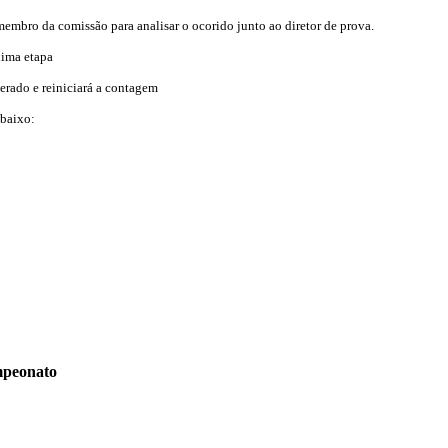
membro da comissão para analisar o ocorido junto ao diretor de prova.
xima etapa
Zerado e reiniciará a contagem
abaixo:
mpeonato