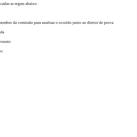
cadas as regras abaixo.
membro da comissão para analisar o ocorido junto ao diretor de prova.
ada
peonato
xo: