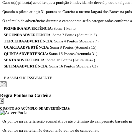
Caso o(a) piloto(a) acredite que a punição é indevida, ele deverá procurar algum 
Quando o piloto atingir 31 pontos na Carteira o mesmo largará dos Boxes na pró
O acúmulo de advertências durante o campeonato serão categorizadas conforme 
PRIMEIRA ADVERTÊNCIA:
Soma 1 Ponto
SEGUNDA ADVERTÊNCIA:
Soma 2 Pontos (Acumula 3)
TERCEIRA ADVERTÊNCIA:
Soma 4 Pontos (Acumula 7)
QUARTA ADVERTÊNCIA:
Soma 8 Pontos (Acumula 15)
QUINTA ADVERTÊNCIA:
Soma 16 Pontos (Acumula 31)
SEXTA ADVERTÊNCIA:
Soma 16 Pontos (Acumula 47)
SÉTIMA ADVERTÊNCIA:
Soma 16 Pontos (Acumula 63)
E ASSIM SUCESSIVAMENTE
OK
Regra Pontos na Carteira
X
QUANTO AO ACÚMULO DE ADVERTÊNCIAS:
Os pontos na carteria serão acumulativos até o término do campeonato baseado na
Os pontos na carteira não descontarão pontos do campeonato