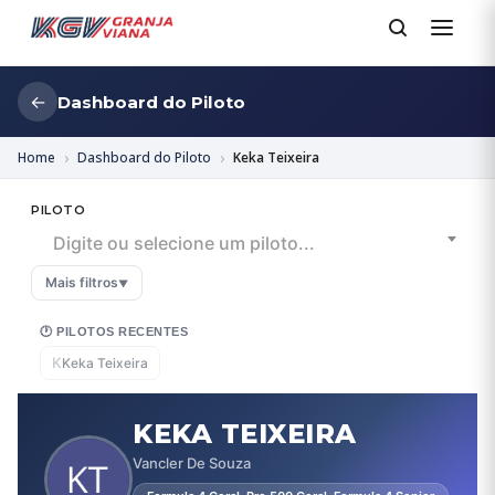
←
Dashboard do Piloto
Home
Dashboard do Piloto
Keka Teixeira
PILOTO
Digite ou selecione um piloto...
Mais filtros
▼
🕐 PILOTOS RECENTES
K
Keka Teixeira
KEKA TEIXEIRA
Vancler De Souza