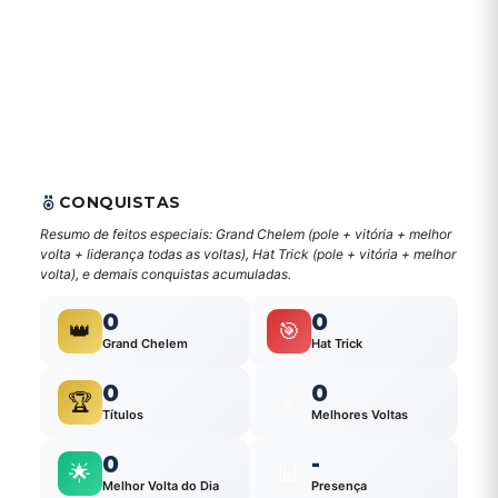
CONQUISTAS
Resumo de feitos especiais: Grand Chelem (pole + vitória + melhor
volta + liderança todas as voltas), Hat Trick (pole + vitória + melhor
volta), e demais conquistas acumuladas.
0
0
👑
🎯
Grand Chelem
Hat Trick
0
0
🏆
⚡
Títulos
Melhores Voltas
0
-
🌟
📊
Melhor Volta do Dia
Presença