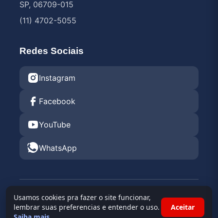
SP, 06709-015
(11) 4702-5055
Redes Sociais
Instagram
Facebook
YouTube
WhatsApp
© 2026 Endurance Rental KGV 2026 •
Kartódromo
Usamos cookies pra fazer o site funcionar,
Granja Viana
lembrar suas preferencias e entender o uso.
Aceitar
Saiba mais
.