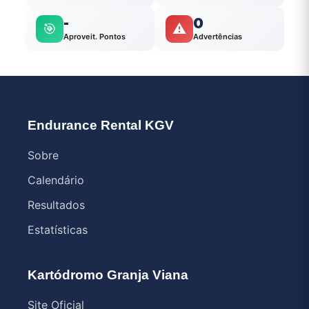
-
0
🎯
⚠️
Aproveit. Pontos
Advertências
Endurance Rental KGV
Sobre
Calendário
Resultados
Estatísticas
Kartódromo Granja Viana
Site Oficial