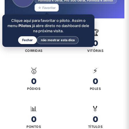
Formula 4 Geral, Pro 500 Geral, Formula 4 Senior
☆ Favoritar
Clique aqui para favoritar o piloto. Assim o
menu
Pilotos
já abre direto no dashboard dele
🏁
na próxima visita.
🏆
Fechar
não mostrar esta dica
0
0
CORRIDAS
VITÓRIAS
🥇
⚡
0
0
PÓDIOS
POLES
📊
🏅
0
0
PONTOS
TÍTULOS