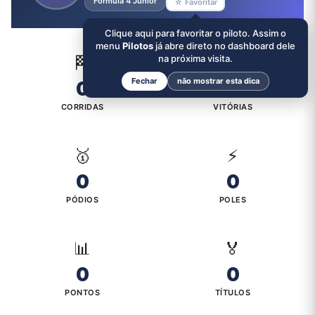
Formula 4 Junior
☆ Favoritar
Clique aqui para favoritar o piloto. Assim o
menu
Pilotos
já abre direto no dashboard dele
🏁
na próxima visita.
🏆
Fechar
não mostrar esta dica
0
0
CORRIDAS
VITÓRIAS
🥇
⚡
0
0
PÓDIOS
POLES
📊
🏅
0
0
PONTOS
TÍTULOS