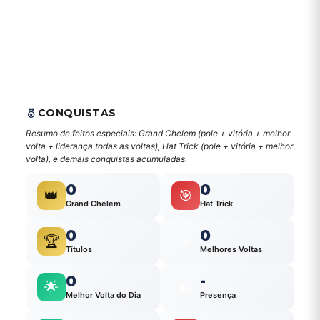
CONQUISTAS
Resumo de feitos especiais: Grand Chelem (pole + vitória + melhor
volta + liderança todas as voltas), Hat Trick (pole + vitória + melhor
volta), e demais conquistas acumuladas.
0
0
👑
🎯
Grand Chelem
Hat Trick
0
0
🏆
⚡
Títulos
Melhores Voltas
0
-
🌟
📊
Melhor Volta do Dia
Presença