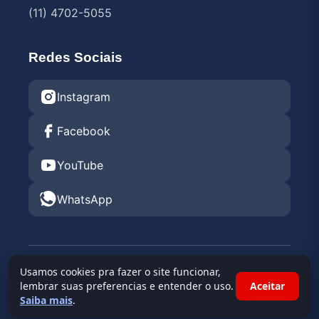
(11) 4702-5055
Redes Sociais
Instagram
Facebook
YouTube
WhatsApp
© 2026 Endurance Rental KGV 2026 •
Kartódromo
Usamos cookies pra fazer o site funcionar,
Granja Viana
lembrar suas preferencias e entender o uso.
Aceitar
Saiba mais
.
Powered By
Race Admin