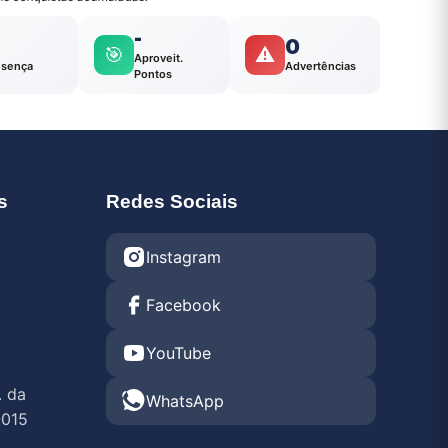
-
0
🎯
⚠️
Aproveit.
esença
Advertências
Pontos
s
Redes Sociais
Instagram
Facebook
YouTube
. da
WhatsApp
-015