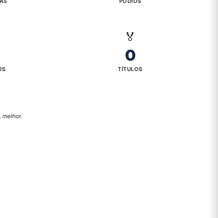
IAS
PÓDIOS
🏅
0
OS
TÍTULOS
 melhor.