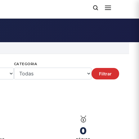
CATEGORIA
Filtrar

🥇
0