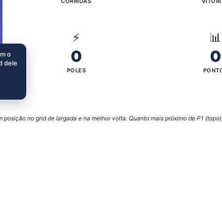
CORRIDAS
VITÓR
⚡
📊
0
0
im o
d dele
POLES
PONT
posição no grid de largada e na melhor volta. Quanto mais próximo de P1 (topo),