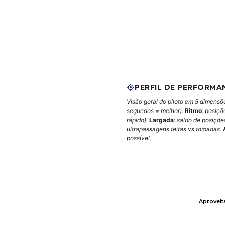
PERFIL DE PERFORMA
Visão geral do piloto em 5 dimensõ
segundos = melhor).
Ritmo
: posiçã
rápido).
Largada
: saldo de posiçõ
ultrapassagens feitas vs tomadas.
possível.
Aprovei