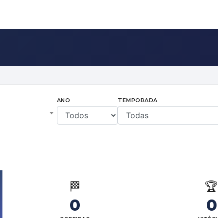
ANO
TEMPORADA
🏁

0
0