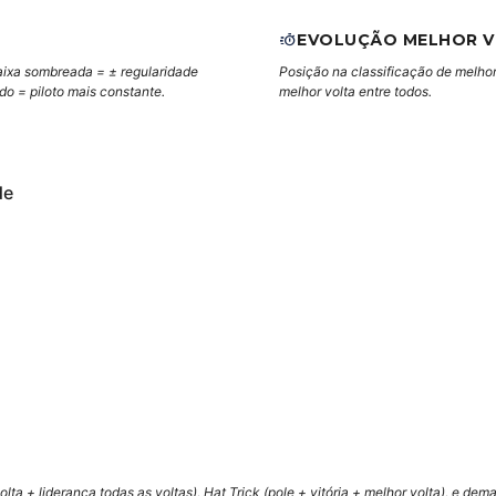
EVOLUÇÃO MELHOR 
aixa sombreada = ± regularidade
Posição na classificação de melhor
ndo = piloto mais constante.
melhor volta entre todos.
de
lta + liderança todas as voltas), Hat Trick (pole + vitória + melhor volta), e de