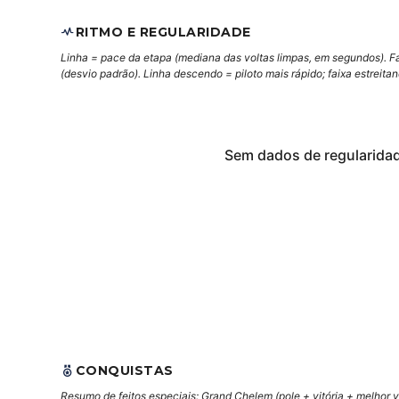
RITMO E REGULARIDADE
Linha = pace da etapa (mediana das voltas limpas, em segundos). F
(desvio padrão). Linha descendo = piloto mais rápido; faixa estreita
Sem dados de regularida
CONQUISTAS
Resumo de feitos especiais: Grand Chelem (pole + vitória + melhor vo