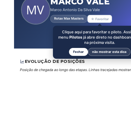
MARCO VALE
Marco Antonio Da Silva Vale
Rotax Max Masters
☆ Favoritar
Clique aqui para favoritar o piloto. Ass
menu
Pilotos
já abre direto no dashboar
na próxima visita.
Fechar
não mostrar esta dica
EVOLUÇÃO DE POSIÇÕES
Posição de chegada ao longo das etapas. Linhas tracejadas mostram 