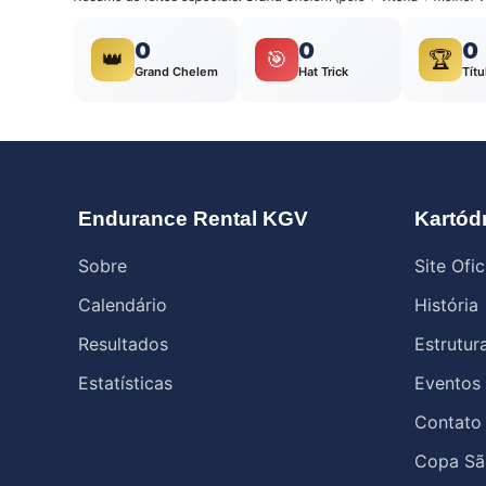
0
0
0
👑
🎯
🏆
Grand Chelem
Hat Trick
Títu
Endurance Rental KGV
Kartód
Sobre
Site Ofic
Calendário
História
Resultados
Estrutur
Estatísticas
Eventos
Contato
Copa Sã