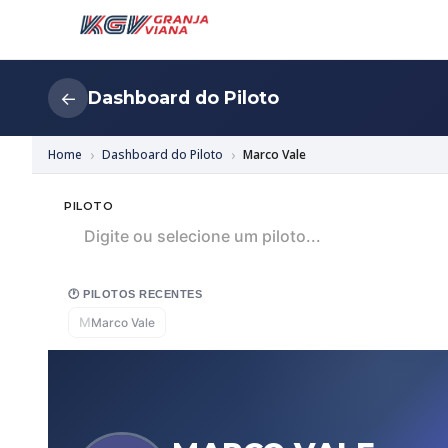
Dashboard do Piloto
←
Home
Dashboard do Piloto
Marco Vale
PILOTO
Digite ou selecione um piloto...
🕐 PILOTOS RECENTES
M
Marco Vale