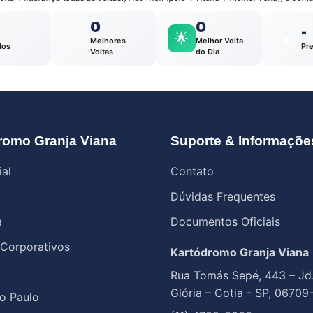
0
0
-
⚡
🌟
📊
Melhores
Melhor Volta
los
Pr
Voltas
do Dia
romo Granja Viana
Suporte & Informaçõe
ial
Contato
Dúvidas Frequentes
a
Documentos Oficiais
 Corporativos
Kartódromo Granja Viana
Rua Tomás Sepé, 443 – Jd
Glória – Cotia - SP, 06709
o Paulo