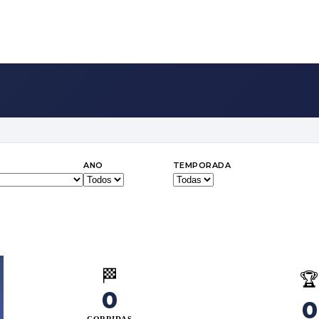
ANO
TEMPORADA
🏁

0
0