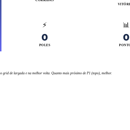
CORRIDAS
VITÓR
⚡
📊
0
0
POLES
PONT
o grid de largada e na melhor volta. Quanto mais próximo de P1 (topo), melhor.