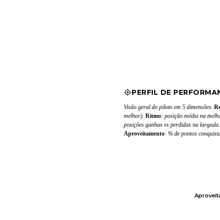
PERFIL DE PERFORMA
Visão geral do piloto em 5 dimensões.
Re
melhor).
Ritmo
: posição média na melh
posições ganhas vs perdidas na largada
Aproveitamento
: % de pontos conquist
Aprovei