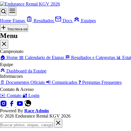
Home
Etapas
Resultados
Docs
Equipes
Inscreva-se
Menu
Campeonato
🏠
Home
📅
Calendario de Etapas
🏁
Resultados e Categorias
📊
Estat
Equipe
Dashboard da Equipe
Informacoes
📄
Documentos Oficiais
📢
Comunicados
❓
Perguntas Frequentes
Contato & Acesso
✉️
Contato
🔐
Login
Powered By
Race Admin
© 2026 Endurance Rental KGV 2026