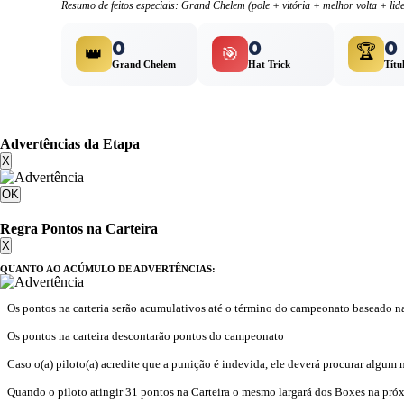
Resumo de feitos especiais: Grand Chelem (pole + vitória + melhor volta + lide
0
0
0
🏆
👑
🎯
Grand Chelem
Hat Trick
Títu
Advertências da Etapa
X
OK
Regra Pontos na Carteira
X
QUANTO AO ACÚMULO DE ADVERTÊNCIAS:
Os pontos na carteria serão acumulativos até o término do campeonato baseado n
Os pontos na carteira descontarão pontos do campeonato
Caso o(a) piloto(a) acredite que a punição é indevida, ele deverá procurar algum 
Quando o piloto atingir 31 pontos na Carteira o mesmo largará dos Boxes na pró