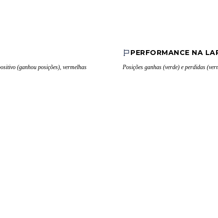
PERFORMANCE NA LA
positivo (ganhou posições), vermelhas
Posições ganhas (verde) e perdidas (verm