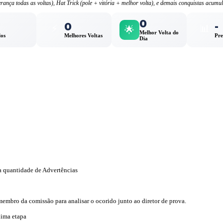
rança todas as voltas), Hat Trick (pole + vitória + melhor volta), e demais conquistas acumu
0
0
-
⚡
📊
🌟
Melhor Volta do
los
Melhores Voltas
Pre
Dia
a quantidade de Advertências
membro da comissão para analisar o ocorido junto ao diretor de prova.
xima etapa