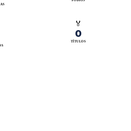
PÓDIOS
IAS
🏅
0
TÍTULOS
OS