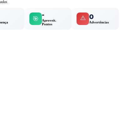
ladas.
-
0
⚠️
🎯
Aproveit.
sença
Advertências
Pontos