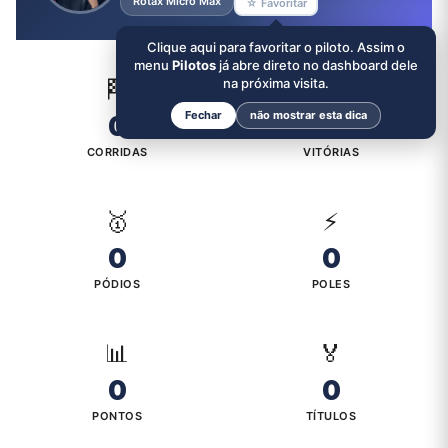
Rotax Micro Max
☆ Favoritar
Clique aqui para favoritar o piloto. Assim o
menu
Pilotos
já abre direto no dashboard dele
🏁
na próxima visita.
🏆
Fechar
não mostrar esta dica
0
0
CORRIDAS
VITÓRIAS
🥇
⚡
0
0
PÓDIOS
POLES
📊
🏅
0
0
PONTOS
TÍTULOS