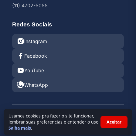
(11) 4702-5055
Redes Sociais
Instagram
Facebook
YouTube
WhatsApp
© 2026 Endurance Rental KGV 2026 •
Kartódromo
Usamos cookies pra fazer o site funcionar,
Granja Viana
lembrar suas preferencias e entender o uso.
Aceitar
Saiba mais
.
Powered By
Race Admin