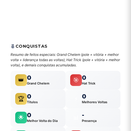
CONQUISTAS
Resumo de feitos especiais: Grand Chelem (pole + vitória + melhor
volta + liderança todas as voltas), Hat Trick (pole + vitória + melhor
volta), e demais conquistas acumuladas.
0
0
👑
🎯
Grand Chelem
Hat Trick
0
0
🏆
⚡
Títulos
Melhores Voltas
0
-
🌟
📊
Melhor Volta do Dia
Presença