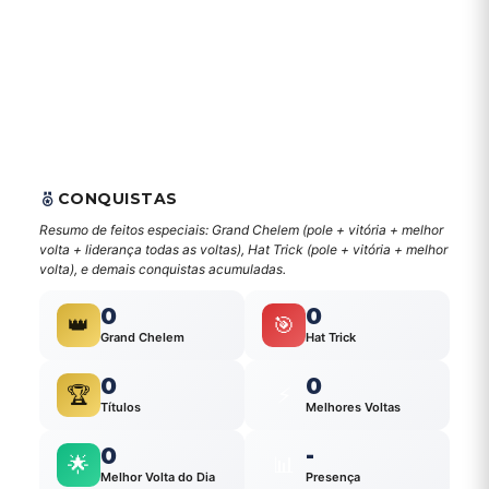
CONQUISTAS
Resumo de feitos especiais: Grand Chelem (pole + vitória + melhor
volta + liderança todas as voltas), Hat Trick (pole + vitória + melhor
volta), e demais conquistas acumuladas.
0
0
👑
🎯
Grand Chelem
Hat Trick
0
0
🏆
⚡
Títulos
Melhores Voltas
0
-
🌟
📊
Melhor Volta do Dia
Presença