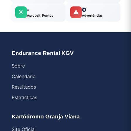
-
0
🎯
⚠️
Aproveit. Pontos
Advertências
Endurance Rental KGV
Sobre
Calendário
Resultados
Estatísticas
Kartódromo Granja Viana
Site Oficial