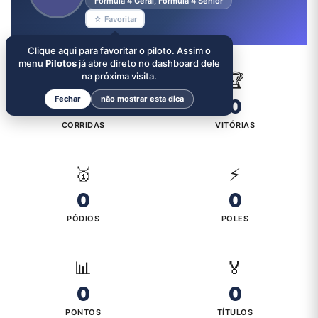
Formula 4 Geral, Formula 4 Senior
☆ Favoritar
Clique aqui para favoritar o piloto. Assim o
menu
Pilotos
já abre direto no dashboard dele
🏁
na próxima visita.
🏆
Fechar
não mostrar esta dica
0
0
CORRIDAS
VITÓRIAS
🥇
⚡
0
0
PÓDIOS
POLES
📊
🏅
0
0
PONTOS
TÍTULOS