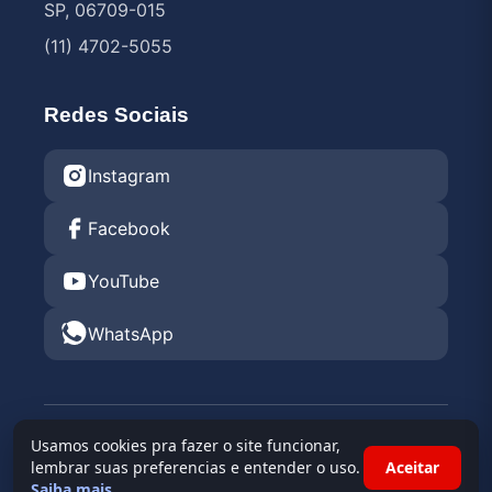
SP, 06709-015
(11) 4702-5055
Redes Sociais
Instagram
Facebook
YouTube
WhatsApp
© 2026 Endurance Rental KGV 2026 •
Kartódromo
Usamos cookies pra fazer o site funcionar,
Granja Viana
lembrar suas preferencias e entender o uso.
Aceitar
Saiba mais
.