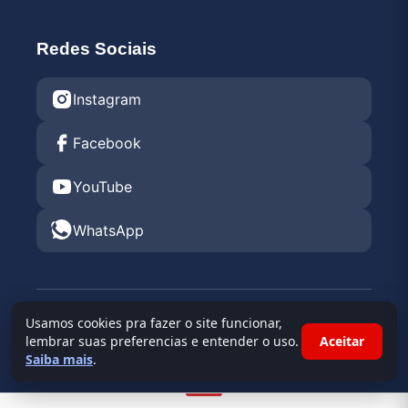
Redes Sociais
Instagram
Facebook
YouTube
WhatsApp
© 2026 Endurance Rental KGV 2026 •
Kartódromo
Usamos cookies pra fazer o site funcionar,
Granja Viana
lembrar suas preferencias e entender o uso.
Aceitar
Saiba mais
.
Powered By
Race Admin