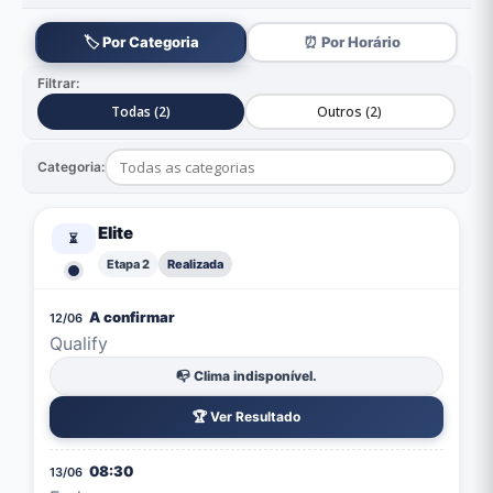
🏷️ Por Categoria
⏰ Por Horário
Filtrar:
Todas (2)
Outros (2)
Categoria:
Elite
⏳
Etapa 2
Realizada
A confirmar
12/06
Qualify
📭 Clima indisponível.
🏆 Ver Resultado
08:30
13/06