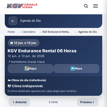
←
Agenda do Dia
Home
Calendário
KGV Endurance Rental 06 Horas
Agenda do Dia
📅 12 jun. e 13 jun.
KGV Endurance Rental 06 Horas
12 jun. e 13 jun. de 2026
📍 Kartódromo Granja Viana
Maps
Waze
☁️ Clima do dia (referência)
📭 Clima indisponível.
O clima detalhado aparece em cada etapa (por horário).
Anterior
Próxima
ETAPA