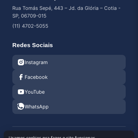
Rua Tomás Sepé, 443 – Jd. da Glória – Cotia -
SP, 06709-015
(11) 4702-5055
Redes Sociais
Instagram
Facebook
YouTube
WhatsApp
© 2026 Endurance Rental KGV 2026 •
Kartódromo
Usamos cookies pra fazer o site funcionar,