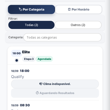
🏷️ Por Categoria
⏰ Por Horário
Filtrar:
Todas (2)
Outros (2)
Categoria:
Elite
18:00
Etapa 3
Agendada
18:00
18/09
Qualify
📭 Clima indisponível.
⏱️ Aguardando Resultados
08:30
19/09