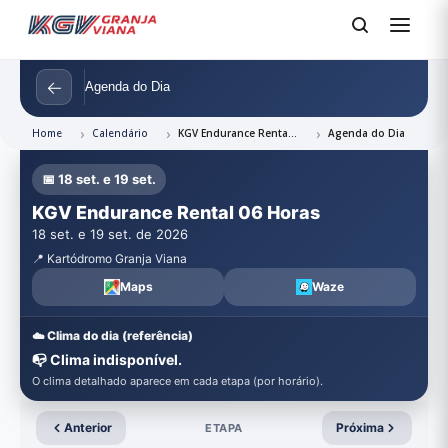
←
Agenda do Dia
Home
Calendário
KGV Endurance Rental 06 Horas
Agenda do Dia
📅 18 set. e 19 set.
KGV Endurance Rental 06 Horas
18 set. e 19 set. de 2026
📍 Kartódromo Granja Viana
Maps
Waze
☁️ Clima do dia (referência)
📭 Clima indisponível.
O clima detalhado aparece em cada etapa (por horário).
Anterior
Próxima
ETAPA