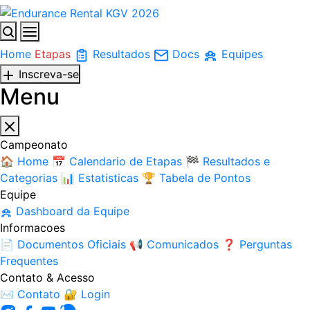
Home
Etapas
Resultados
Docs
Equipes
Inscreva-se
Menu
Campeonato
🏠
Home
📅
Calendario de Etapas
🏁
Resultados e
Categorias
📊
Estatisticas
🏆
Tabela de Pontos
Equipe
Dashboard da Equipe
Informacoes
📄
Documentos Oficiais
📢
Comunicados
❓
Perguntas
Frequentes
Contato & Acesso
✉️
Contato
🔐
Login