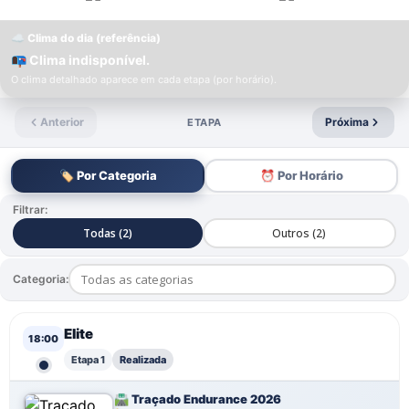
☁️ Clima do dia (referência)
📭 Clima indisponível.
O clima detalhado aparece em cada etapa (por horário).
Anterior
Próxima
ETAPA
🏷️ Por Categoria
⏰ Por Horário
Filtrar:
Todas (2)
Outros (2)
Categoria:
Elite
18:00
Etapa 1
Realizada
🛣️ Traçado Endurance 2026