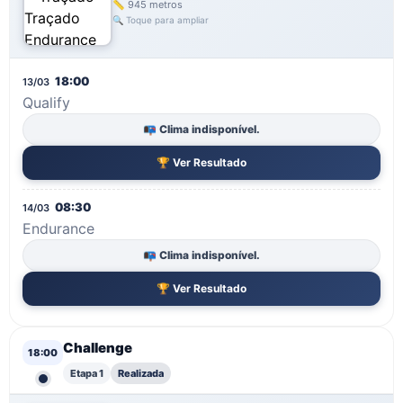
📏 945 metros
🔍 Toque para ampliar
18:00
13/03
Qualify
📭 Clima indisponível.
🏆 Ver Resultado
08:30
14/03
Endurance
📭 Clima indisponível.
🏆 Ver Resultado
Challenge
18:00
Etapa 1
Realizada