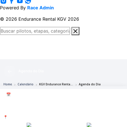
Powered By
Race Admin
© 2026 Endurance Rental KGV 2026
←
Agenda do Dia
Home
Calendário
KGV Endurance Rental 06 Horas
Agenda do Dia
📅 13 mar. e 14 mar.
KGV Endurance Rental 06 Horas
13 mar. e 14 mar. de 2026
📍 Kartódromo Granja Viana
Maps
Waze