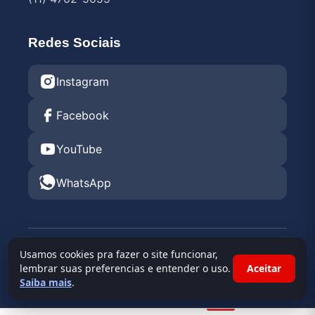
Redes Sociais
Instagram
Facebook
YouTube
WhatsApp
© 2026 Endurance Rental KGV 2026 •
Kartódromo
Usamos cookies pra fazer o site funcionar,
Granja Viana
lembrar suas preferencias e entender o uso.
Aceitar
Saiba mais
.
Powered By
Race Admin