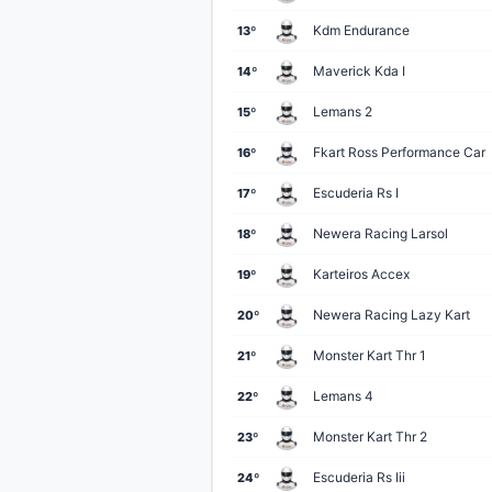
Karteiros Dkr
25º
Kdm Endurance
13º
Mdk Racing 01
26º
Maverick Kda I
14º
Lemans 1
27º
Lemans 2
15º
Newera Racing Mundo Dos 
28º
Fkart Ross Performance Car
16º
Newera Racing Lazy Kart
29º
Escuderia Rs I
17º
Apex 2
30º
Newera Racing Larsol
18º
Liga Do Kart Fg4
31º
Karteiros Accex
19º
Kartloko 3
32º
Newera Racing Lazy Kart
20º
Lemans 5
33º
Monster Kart Thr 1
21º
Apka 30 Anos - Ii
34º
Lemans 4
22º
Maverick Kda I
35º
Monster Kart Thr 2
23º
Octatech Mci
36º
Escuderia Rs Iii
24º