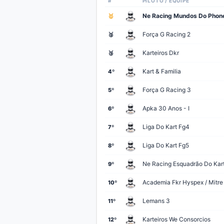
#
PILOTO / EQUIPE
Academia Fkr Race Team
13º
Ne Racing Mundos Do Phon
🥇
Monster Kart Thr 2
14º
Força G Racing 2
🥈
Maverick Kda Iii
15º
Karteiros Dkr
🥉
Fkart Ross Performance Car
16º
Kart & Familia
4º
Maverick Kda Ii
17º
Força G Racing 3
5º
Apka 30 Anos - I
18º
Apka 30 Anos - I
6º
Fkart Race Team
19º
Liga Do Kart Fg4
7º
Apka 30 Anos - Iii
20º
Liga Do Kart Fg5
8º
Torto Racing Ims Motorsports
21º
Ne Racing Esquadrão Do Kar
9º
Monster Kart Thr 3
22º
Academia Fkr Hyspex / Mitre
10º
Kartparatodos
23º
Lemans 3
11º
Mdk Racing 02
24º
Karteiros We Consorcios
12º