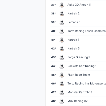
Torto Racing Edson Compres
49º
Apka 30 Anos - Iii
37º
Papa-leguas Edag I
50º
Kartrak 2
38º
Lemans 4
51º
Lemans 5
39º
Kart & Familia
52º
Torto Racing Edson Compres
40º
Ne Racing Esquadrão Do Kar
53º
Kartrak 1
41º
Papa-leguas Edag Iii
54º
Kartrak 3
42º
Kartloko 2
55º
Força G Racing 1
43º
Fkart Road Automação
56º
Rockets Kart Racing 1
44º
Escuderia Rs Iii
57º
Fkart Race Team
45º
Torto Racing Ims Motorsports
46º
🏁 Ver corrida completa - Qualify
Monster Kart Thr 3
47º
🏁 ENDURANCE
Mdk Racing 02
48º
#
PILOTO / EQUIPE