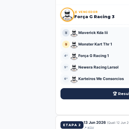
🥇 VENCEDOR
Força G Racing 3
Maverick Kda Iii
🥈
Monster Kart Thr 1
🥉
Força G Racing 1
4º
Newera Racing Larsol
5º
Karteiros We Consorcios
6º
🏆 Resu
⏱️ QUALIFY
13 Jun 2026
(Quali 12 Jun 
ETAPA 2
📍 KGV