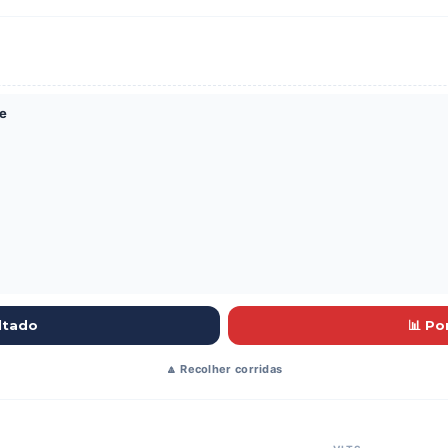
VLTS
7
7
7
e
7
7
7
7
7
ltado
📊 P
7
7
🔼 Recolher corridas
7
e
7