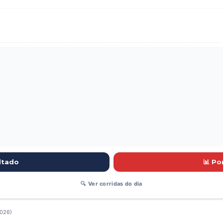
ltado
📊 P
🔍 Ver corridas do dia
2026)