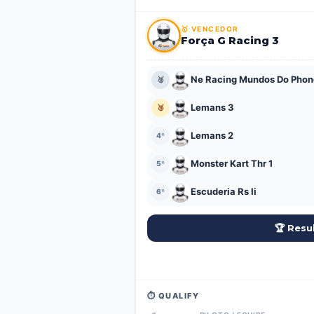
#
PILOTO / EQUIPE
Monster Kart Thr 1
🥇
🥇 VENCEDOR
Força G Racing 3
Kartrak 1
🥈
Força G Racing 1
🥉
Ne Racing Mundos Do Phon
🥈
Força G Racing 2
4º
Lemans 3
🥉
Força G Racing 3
5º
Lemans 2
4º
Kartloko 1
6º
Monster Kart Thr 1
5º
Newera Racing Larsol
7º
Escuderia Rs Ii
6º
Karteiros Accex
8º
🏆 Resu
Escuderia Rs I
9º
Karteiros We Consorcios
10º
Lemans 2
11º
⏱️ QUALIFY
Ne Racing Mundos Do Phon
12º