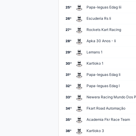
Academia Fkr Hyspex / Mitre
37º
Papa-leguas Edag Iii
25º
Apex 1
38º
Escuderia Rs Ii
26º
Lemans 3
39º
Rockets Kart Racing
27º
Octatech Racing 1
40º
Apka 30 Anos - Ii
28º
Liga Do Kart Fg5
41º
Lemans 1
29º
Kdm Endurance
42º
Kartloko 1
30º
Kartrak 3
43º
Papa-leguas Edag Ii
31º
Papa-leguas Edag Ii
44º
Papa-leguas Edag I
32º
Academia Fkr Dkr / Pilotech
45º
Newera Racing Mundo Dos 
33º
Kda Maverick I
46º
Fkart Road Automação
34º
Escuderia Rs Ii
47º
Academia Fkr Race Team
35º
Kartrak 2
48º
Kartloko 3
36º