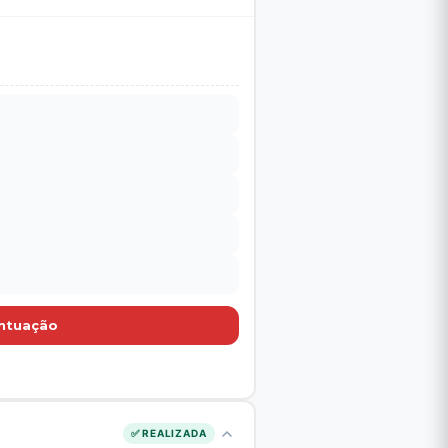
ontuação
✅ REALIZADA